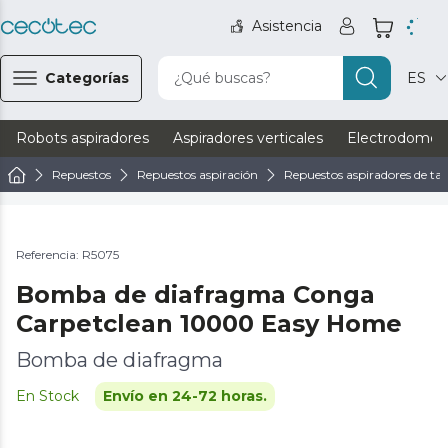
Asistencia
Categorías
¿Qué buscas?
ES
Robots aspiradores
Aspiradores verticales
Electrodomést
Repuestos
Repuestos aspiración
Repuestos aspiradores de tap
Referencia: R5075
Bomba de diafragma Conga
Carpetclean 10000 Easy Home
Bomba de diafragma
En Stock
Envío en 24-72 horas.