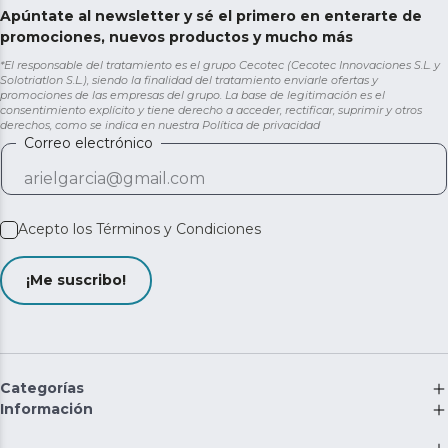
Apúntate al newsletter y sé el primero en enterarte de
promociones, nuevos productos y mucho más
*El responsable del tratamiento es el grupo Cecotec (Cecotec Innovaciones S.L. y
Solotriatlon S.L.), siendo la finalidad del tratamiento enviarle ofertas y
promociones de las empresas del grupo. La base de legitimación es el
consentimiento explícito y tiene derecho a acceder, rectificar, suprimir y otros
derechos, como se indica en nuestra
Política de privacidad
Correo electrónico
Acepto los
Términos y Condiciones
¡Me suscribo!
Categorías
Información