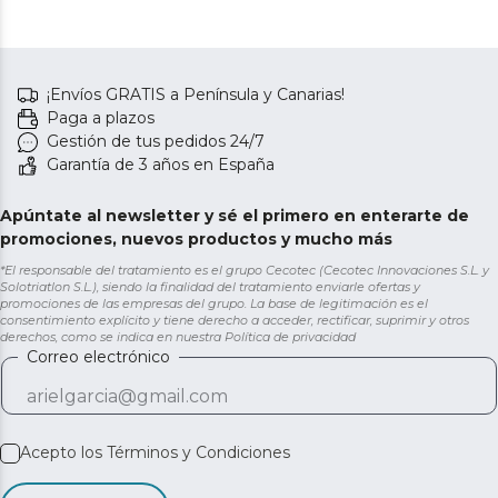
¡Envíos GRATIS a Península y Canarias!
Paga a plazos
Gestión de tus pedidos 24/7
Garantía de 3 años en España
Apúntate al newsletter y sé el primero en enterarte de
promociones, nuevos productos y mucho más
*El responsable del tratamiento es el grupo Cecotec (Cecotec Innovaciones S.L. y
Solotriatlon S.L.), siendo la finalidad del tratamiento enviarle ofertas y
promociones de las empresas del grupo. La base de legitimación es el
consentimiento explícito y tiene derecho a acceder, rectificar, suprimir y otros
derechos, como se indica en nuestra
Política de privacidad
Correo electrónico
Acepto los
Términos y Condiciones