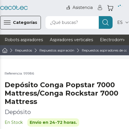
Asistencia
Categorías
¿Qué buscas?
ES
Robots aspiradores
Aspiradores verticales
Electrodomést
Repuestos
Repuestos aspiración
Repuestos aspiradores de co
Referencia: 99986
Depósito Conga Popstar 7000
Mattress/Conga Rockstar 7000
Mattress
Depósito
En Stock
Envío en 24-72 horas.