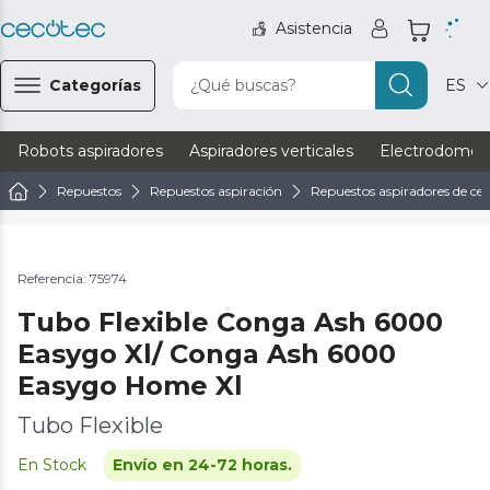
Asistencia
Categorías
¿Qué buscas?
ES
Robots aspiradores
Aspiradores verticales
Electrodomést
Repuestos
Repuestos aspiración
Repuestos aspiradores de ce
Referencia: 75974
Tubo Flexible Conga Ash 6000
Easygo Xl/ Conga Ash 6000
Easygo Home Xl
Tubo Flexible
En Stock
Envío en 24-72 horas.