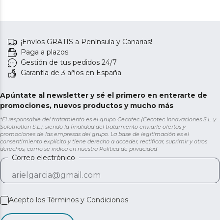
¡Envíos GRATIS a Península y Canarias!
Paga a plazos
Gestión de tus pedidos 24/7
Garantía de 3 años en España
Apúntate al newsletter y sé el primero en enterarte de
promociones, nuevos productos y mucho más
*El responsable del tratamiento es el grupo Cecotec (Cecotec Innovaciones S.L. y
Solotriatlon S.L.), siendo la finalidad del tratamiento enviarle ofertas y
promociones de las empresas del grupo. La base de legitimación es el
consentimiento explícito y tiene derecho a acceder, rectificar, suprimir y otros
derechos, como se indica en nuestra
Política de privacidad
Correo electrónico
Acepto los
Términos y Condiciones