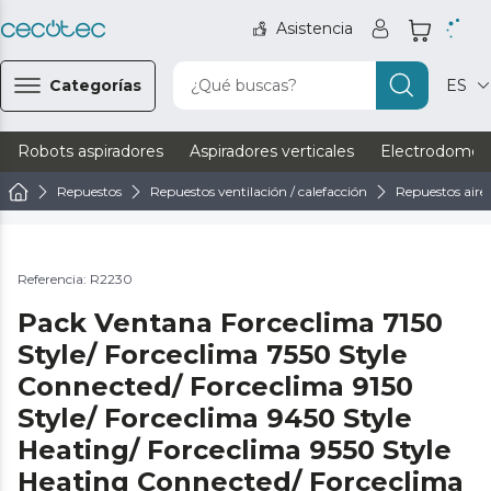
Asistencia
Categorías
¿Qué buscas?
ES
Robots aspiradores
Aspiradores verticales
Electrodomést
Repuestos
Repuestos ventilación / calefacción
Repuestos aire
Referencia: R2230
Pack Ventana Forceclima 7150
Style/ Forceclima 7550 Style
Connected/ Forceclima 9150
Style/ Forceclima 9450 Style
Heating/ Forceclima 9550 Style
Heating Connected/ Forceclima