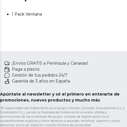
1 Pack Ventana
¡Envíos GRATIS a Península y Canarias!
Paga a plazos
Gestión de tus pedidos 24/7
Garantía de 3 años en España
Apúntate al newsletter y sé el primero en enterarte de
promociones, nuevos productos y mucho más
*El responsable del tratamiento es el grupo Cecotec (Cecotec Innovaciones S.L. y
Solotriatlon S.L.), siendo la finalidad del tratamiento enviarle ofertas y
promociones de las empresas del grupo. La base de legitimación es el
consentimiento explícito y tiene derecho a acceder, rectificar, suprimir y otros
derechos, como se indica en nuestra
Política de privacidad