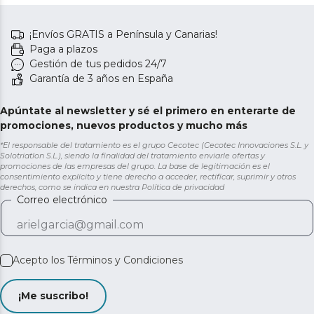
¡Envíos GRATIS a Península y Canarias!
Paga a plazos
Gestión de tus pedidos 24/7
Garantía de 3 años en España
Apúntate al newsletter y sé el primero en enterarte de
promociones, nuevos productos y mucho más
*El responsable del tratamiento es el grupo Cecotec (Cecotec Innovaciones S.L. y
Solotriatlon S.L.), siendo la finalidad del tratamiento enviarle ofertas y
promociones de las empresas del grupo. La base de legitimación es el
consentimiento explícito y tiene derecho a acceder, rectificar, suprimir y otros
derechos, como se indica en nuestra
Política de privacidad
Correo electrónico
Acepto los
Términos y Condiciones
¡Me suscribo!