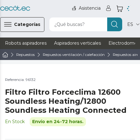
Asistencia
Categorías
¿Qué buscas?
ES
Robots aspiradores
Aspiradores verticales
Electrodomést
Repuestos
Repuestos ventilación / calefacción
Repuestos aire
Referencia: 96132
Filtro Filtro Forceclima 12600
Soundless Heating/12800
Soundless Heating Connected
En Stock
Envío en 24-72 horas.