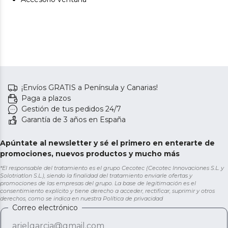
¡Envíos GRATIS a Península y Canarias!
Paga a plazos
Gestión de tus pedidos 24/7
Garantía de 3 años en España
Apúntate al newsletter y sé el primero en enterarte de
promociones, nuevos productos y mucho más
*El responsable del tratamiento es el grupo Cecotec (Cecotec Innovaciones S.L. y
Solotriatlon S.L.), siendo la finalidad del tratamiento enviarle ofertas y
promociones de las empresas del grupo. La base de legitimación es el
consentimiento explícito y tiene derecho a acceder, rectificar, suprimir y otros
derechos, como se indica en nuestra
Política de privacidad
Correo electrónico