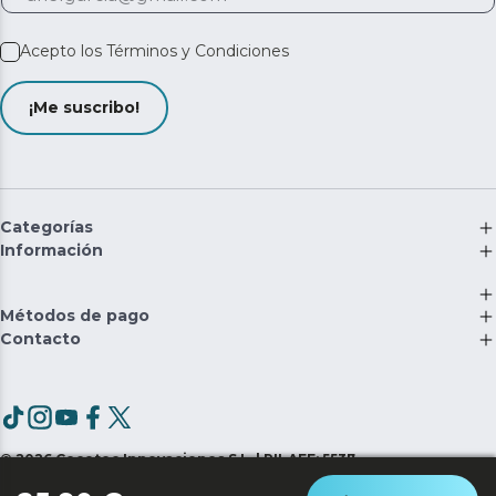
Acepto los
Términos y Condiciones
¡Me suscribo!
Categorías
Información
Métodos de pago
Contacto
©
2026
Cecotec Innovaciones S.L. | RII-AEE: 5537