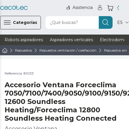
Asistencia
Categorías
¿Qué buscas?
ES
Robots aspiradores
Aspiradores verticales
Electrodomést
Repuestos
Repuestos ventilación / calefacción
Repuestos aire
Referencia: 81033
Accesorio Ventana Forceclima
7050/7100/7400/9050/9100/9150/9
12600 Soundless
Heating/Forceclima 12800
Soundless Heating Connected
Accesorio Ventana