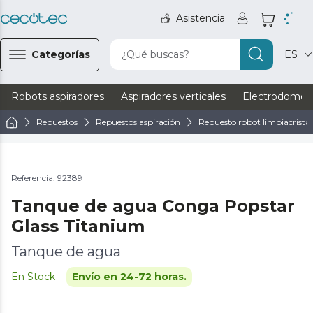
Asistencia
Categorías
¿Qué buscas?
ES
Robots aspiradores
Aspiradores verticales
Electrodomést
Repuestos
Repuestos aspiración
Repuesto robot limpiacristal
Referencia: 92389
Tanque de agua Conga Popstar
Glass Titanium
Tanque de agua
En Stock
Envío en 24-72 horas.