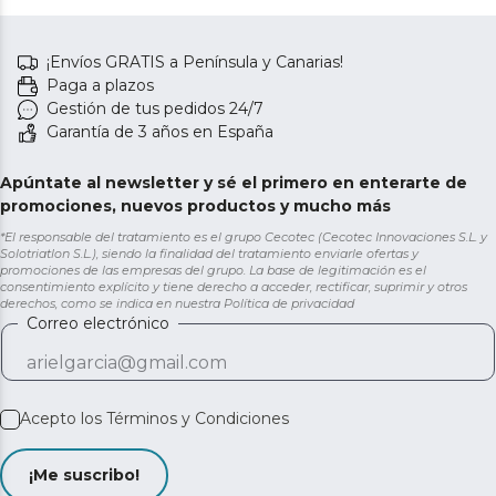
¡Envíos GRATIS a Península y Canarias!
Paga a plazos
Gestión de tus pedidos 24/7
Garantía de 3 años en España
Apúntate al newsletter y sé el primero en enterarte de
promociones, nuevos productos y mucho más
*El responsable del tratamiento es el grupo Cecotec (Cecotec Innovaciones S.L. y
Solotriatlon S.L.), siendo la finalidad del tratamiento enviarle ofertas y
promociones de las empresas del grupo. La base de legitimación es el
consentimiento explícito y tiene derecho a acceder, rectificar, suprimir y otros
derechos, como se indica en nuestra
Política de privacidad
Correo electrónico
Acepto los
Términos y Condiciones
¡Me suscribo!