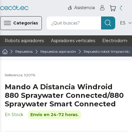
Asistencia
Categorías
¿Qué buscas?
ES
Robots aspiradores
Aspiradores verticales
Electrodomést
Repuestos
Repuestos aspiración
Repuesto robot limpiacristal
Referencia: 92076
Mando A Distancia Windroid
880 Spraywater Connected/880
Spraywater Smart Connected
En Stock
Envío en 24-72 horas.