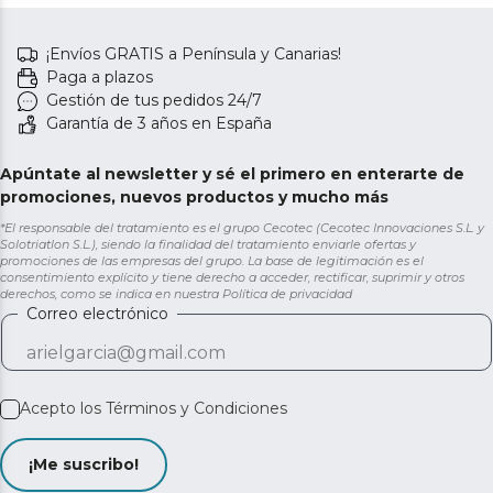
¡Envíos GRATIS a Península y Canarias!
Paga a plazos
Gestión de tus pedidos 24/7
Garantía de 3 años en España
Apúntate al newsletter y sé el primero en enterarte de
promociones, nuevos productos y mucho más
*El responsable del tratamiento es el grupo Cecotec (Cecotec Innovaciones S.L. y
Solotriatlon S.L.), siendo la finalidad del tratamiento enviarle ofertas y
promociones de las empresas del grupo. La base de legitimación es el
consentimiento explícito y tiene derecho a acceder, rectificar, suprimir y otros
derechos, como se indica en nuestra
Política de privacidad
Correo electrónico
Acepto los
Términos y Condiciones
¡Me suscribo!