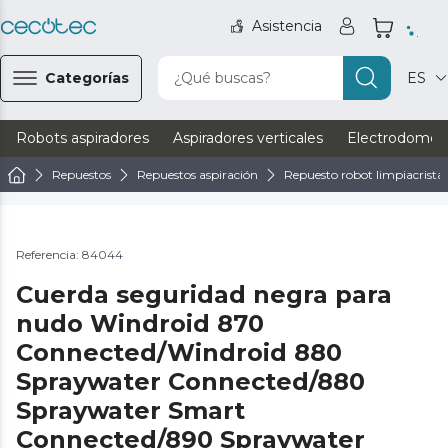
Asistencia
Categorías
¿Qué buscas?
ES
Robots aspiradores
Aspiradores verticales
Electrodomést
Repuestos
Repuestos aspiración
Repuesto robot limpiacristal
Referencia: 84044
Cuerda seguridad negra para
nudo Windroid 870
Connected/Windroid 880
Spraywater Connected/880
Spraywater Smart
Connected/890 Spraywater