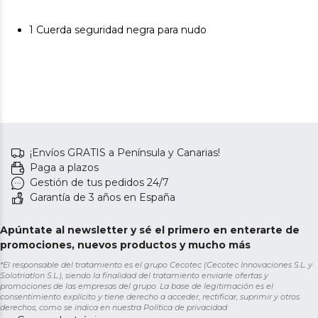
1 Cuerda seguridad negra para nudo
¡Envíos GRATIS a Península y Canarias!
Paga a plazos
Gestión de tus pedidos 24/7
Garantía de 3 años en España
Apúntate al newsletter y sé el primero en enterarte de
promociones, nuevos productos y mucho más
*El responsable del tratamiento es el grupo Cecotec (Cecotec Innovaciones S.L. y
Solotriatlon S.L.), siendo la finalidad del tratamiento enviarle ofertas y
promociones de las empresas del grupo. La base de legitimación es el
consentimiento explícito y tiene derecho a acceder, rectificar, suprimir y otros
derechos, como se indica en nuestra
Política de privacidad