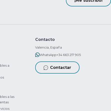
¡Me suscribo!
Contacto
Valencia, España
WhatsApp
+34 663 217 905
bles a
Contactar
tos
bles a las
entas
vicios