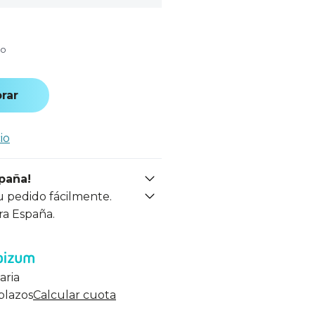
do
rar
io
spaña!
u pedido fácilmente.
ra España.
aria
 plazos
Calcular cuota