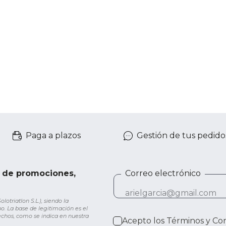
Paga a plazos
Gestión de tus pedido
e de promociones,
Correo electrónico
otriatlon S.L.), siendo la
o. La base de legitimación es el
rechos, como se indica en nuestra
Acepto los
Términos y Co