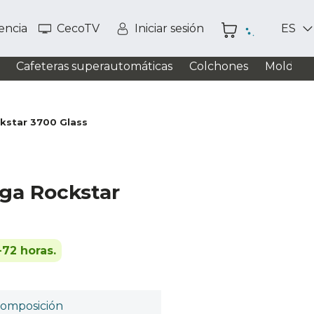
tencia
CecoTV
Iniciar sesión
ES
Cafeteras superautomáticas
Colchones
Moldead
kstar 3700 Glass
ga Rockstar
-72 horas.
omposición