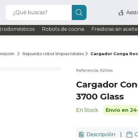
¿Qué buscas?
Asis
trodomésticos
Robots de cocina
Freidoras sin aceite
iración
Repuesto robot limpiacristales
Cargador Conga Roc
Referencia: R2044
Cargador Con
3700 Glass
En Stock
Envío en 24
Descripción
|
C