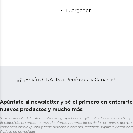
1 Cargador
¡Envíos GRATIS a Península y Canarias!
Apúntate al newsletter y sé el primero en enterart
nuevos productos y mucho más
*El responsable del tratamiento es el grupo Cecotec (Cecotec Innovaciones S.L. y Sol
finalidad del tratamiento enviarle ofertas y promociones de las empresas del grup
consentimiento explícito y tiene derecho a acceder, rectificar, suprimir y otros de
Política de privacidad