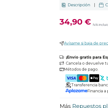
Descripción
|
C
34,90 €
IVA inclui
Avísame si baja de prec
¡Envío gratis para E
Cancela o devuelve t
Métodos de pago.
Transferencia banc
Financia a
Más
Repuestos p