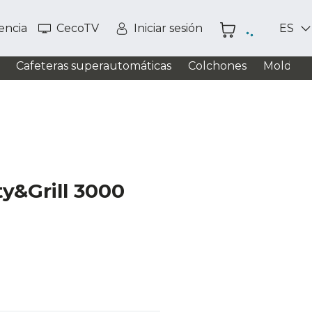
tencia
CecoTV
Iniciar sesión
ES
Cafeteras superautomáticas
Colchones
Moldead
ty&Grill 3000