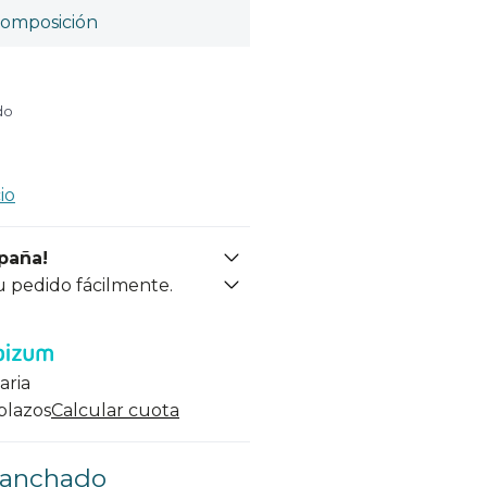
omposición
do
io
spaña!
u pedido fácilmente.
aria
 plazos
Calcular cuota
lanchado