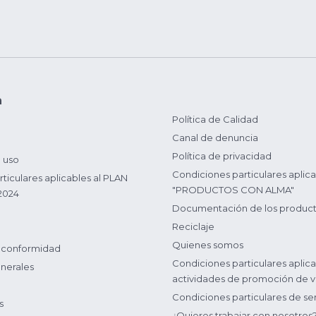
n
Política de Calidad
Canal de denuncia
Política de privacidad
 uso
Condiciones particulares aplica
ticulares aplicables al PLAN
"PRODUCTOS CON ALMA"
2024
Documentación de los produc
Reciclaje
Quienes somos
 conformidad
Condiciones particulares aplica
nerales
actividades de promoción de v
Condiciones particulares de ser
s
¿Quieres trabajar con nosotros