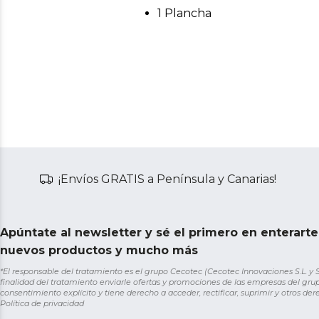
1 Plancha
¡Envíos GRATIS a Península y Canarias!
Apúntate al newsletter y sé el primero en enterart
nuevos productos y mucho más
*El responsable del tratamiento es el grupo Cecotec (Cecotec Innovaciones S.L. y Sol
finalidad del tratamiento enviarle ofertas y promociones de las empresas del grup
consentimiento explícito y tiene derecho a acceder, rectificar, suprimir y otros de
Política de privacidad