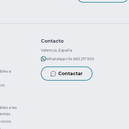
Contacto
Valencia, España
WhatsApp
+34 663 217 905
bles a
Contactar
tos
bles a las
entas
vicios
?