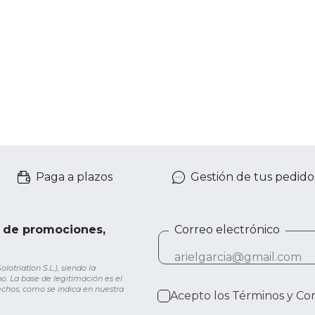
Paga a plazos
Gestión de tus pedido
e de promociones,
Correo electrónico
otriatlon S.L.), siendo la
o. La base de legitimación es el
rechos, como se indica en nuestra
Acepto los
Términos y Co