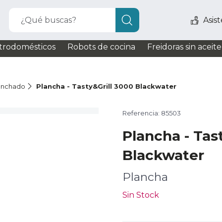
¿Qué buscas?
Asis
trodomésticos
Robots de cocina
Freidoras sin aceite
anchado
Plancha - Tasty&Grill 3000 Blackwater
Referencia: 85503
Plancha - Tas
Blackwater
Plancha
Sin Stock