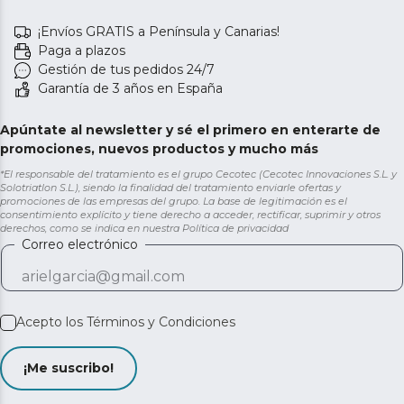
¡Envíos GRATIS a Península y Canarias!
Paga a plazos
Gestión de tus pedidos 24/7
Garantía de 3 años en España
Apúntate al newsletter y sé el primero en enterarte de
promociones, nuevos productos y mucho más
*El responsable del tratamiento es el grupo Cecotec (Cecotec Innovaciones S.L. y
Solotriatlon S.L.), siendo la finalidad del tratamiento enviarle ofertas y
promociones de las empresas del grupo. La base de legitimación es el
consentimiento explícito y tiene derecho a acceder, rectificar, suprimir y otros
derechos, como se indica en nuestra
Política de privacidad
Correo electrónico
Acepto los
Términos y Condiciones
¡Me suscribo!