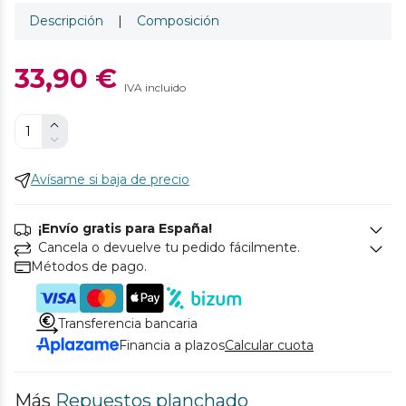
Descripción
|
Composición
33,90 €
IVA incluido
Avísame si baja de precio
¡Envío gratis para España!
Cancela o devuelve tu pedido fácilmente.
Métodos de pago.
Transferencia bancaria
Financia a plazos
Calcular cuota
Más
Repuestos planchado