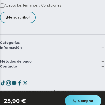
Acepto los
Términos y Condiciones
¡Me suscribo!
Categorías
Información
Métodos de pago
Contacto
©
2026
Cecotec Innovaciones S.L. | RII-AEE: 5537
25,90 €
Comprar