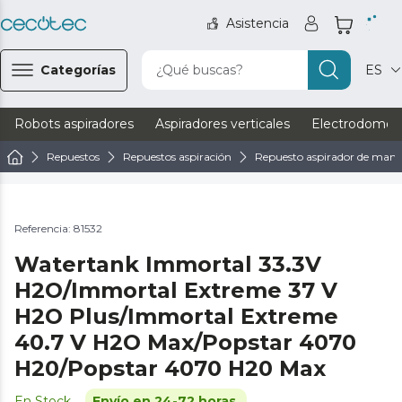
Asistencia
Categorías
¿Qué buscas?
ES
Robots aspiradores
Aspiradores verticales
Electrodomést
Repuestos
Repuestos aspiración
Repuesto aspirador de man
Referencia: 81532
Watertank Immortal 33.3V
H2O/Immortal Extreme 37 V
H2O Plus/Immortal Extreme
40.7 V H2O Max/Popstar 4070
H20/Popstar 4070 H20 Max
En Stock
Envío en 24-72 horas.