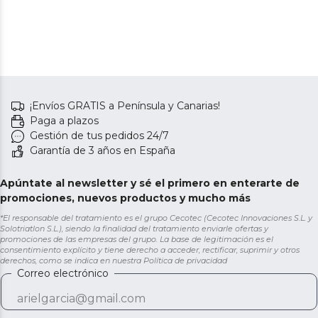
¡Envíos GRATIS a Península y Canarias!
Paga a plazos
Gestión de tus pedidos 24/7
Garantía de 3 años en España
Apúntate al newsletter y sé el primero en enterarte de
promociones, nuevos productos y mucho más
*El responsable del tratamiento es el grupo Cecotec (Cecotec Innovaciones S.L. y
Solotriatlon S.L.), siendo la finalidad del tratamiento enviarle ofertas y
promociones de las empresas del grupo. La base de legitimación es el
consentimiento explícito y tiene derecho a acceder, rectificar, suprimir y otros
derechos, como se indica en nuestra
Política de privacidad
Correo electrónico