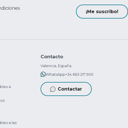
ndiciones
¡Me suscribo!
Contacto
Valencia, España
WhatsApp
+34 663 217 905
bles a
Contactar
tos
bles a las