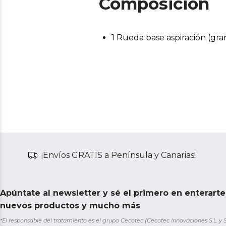
Composición
1 Rueda base aspiración (gr
¡Envíos GRATIS a Península y Canarias!
Apúntate al newsletter y sé el primero en enterart
nuevos productos y mucho más
*El responsable del tratamiento es el grupo Cecotec (Cecotec Innovaciones S.L. y Sol