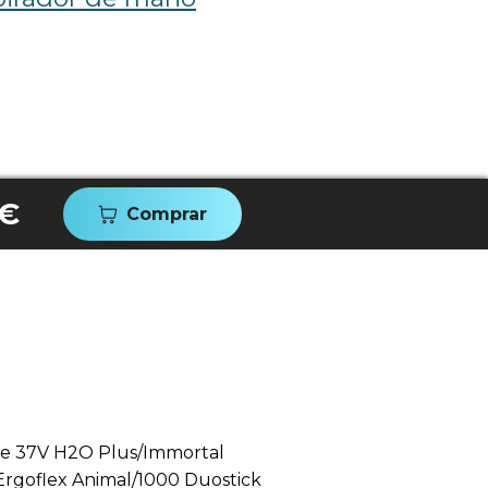
 €
Comprar
me 37V H2O Plus/Immortal
rgoflex Animal/1000 Duostick