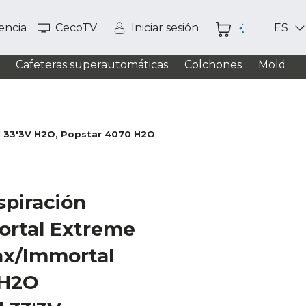
tencia
CecoTV
Iniciar sesión
ES
Cafeteras superautomáticas
Colchones
Moldead
 33'3V H2O, Popstar 4070 H2O Max/4070 H2O, 2900 Ergoflex/
spiración
ortal Extreme
x/Immortal
 H2O