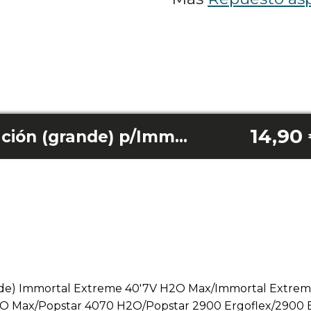
14,90
Rueda base aspiración (grande) p/Immortal Extreme 40'7V H2O Max/37V H2O Plus, Immortal 33'3V H2O, Popstar 4070 H2O Max/4070 H2O, 2900 Ergoflex/Animal, 1000 Duostick Easy y 1500 Animal Duostick Easy
ande) Immortal Extreme 40'7V H2O Max/Immortal Extre
O Max/Popstar 4070 H2O/Popstar 2900 Ergoflex/2900 E