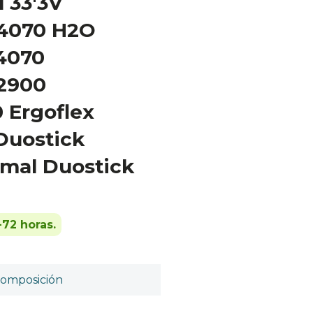
 33'3V
 4070 H2O
4070
2900
 Ergoflex
Duostick
imal Duostick
-72 horas.
omposición