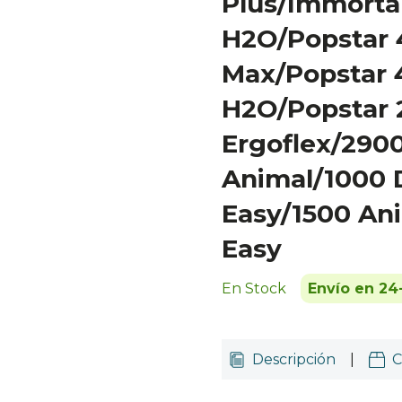
Plus/Immortal
H2O/Popstar
Max/Popstar 
H2O/Popstar 
Ergoflex/2900
Animal/1000 
Easy/1500 An
Easy
En Stock
Envío en 24
Descripción
|
C