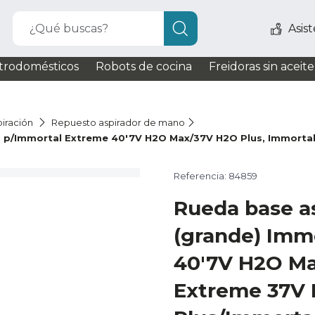
¿Qué buscas?
Asis
trodomésticos
Robots de cocina
Freidoras sin aceite
iración
Repuesto aspirador de mano
) p/Immortal Extreme 40'7V H2O Max/37V H2O Plus, Immortal
Referencia: 84859
Rueda base a
(grande) Imm
40'7V H2O Ma
Extreme 37V