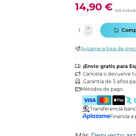
14,90 €
IVA incluid
Comp
Avísame si baja de prec
¡Envío gratis para E
Cancela o devuelve t
Garantía de 3 años pa
Métodos de pago.
Transferencia banc
Financia a
Más
Repuesto as