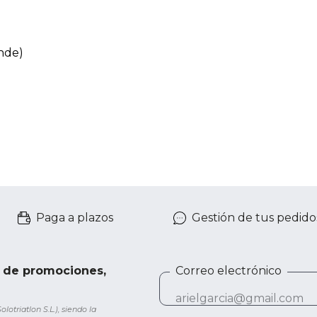
ande)
Paga a plazos
Gestión de tus pedido
e de promociones,
Correo electrónico
otriatlon S.L.), siendo la