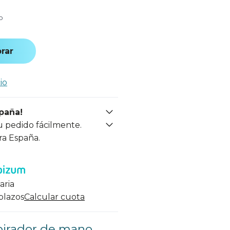
o
rar
io
spaña!
u pedido fácilmente.
ra España.
aria
 plazos
Calcular cuota
pirador de mano