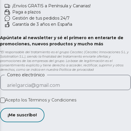
¡Envíos GRATIS a Península y Canarias!
Paga a plazos
Gestión de tus pedidos 24/7
Garantía de 3 años en España
Apúntate al newsletter y sé el primero en enterarte de
promociones, nuevos productos y mucho más
*El responsable del tratamiento es el grupo Cecotec (Cecotec Innovaciones S.L. y
Solotriatlon S.L.), siendo la finalidad del tratamiento enviarle ofertas y
promociones de las empresas del grupo. La base de legitimación es el
consentimiento explícito y tiene derecho a acceder, rectificar, suprimir y otros
derechos, como se indica en nuestra
Política de privacidad
Correo electrónico
Acepto los
Términos y Condiciones
¡Me suscribo!