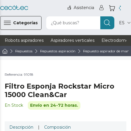
Asistencia
Categorías
¿Qué buscas?
ES
Robots aspiradores
Aspiradores verticales
Electrodomést
Repuestos
Repuestos aspiración
Repuesto aspirador de man
Referencia: 91018
Filtro Esponja Rockstar Micro
15000 Clean&Car
En Stock
Envío en 24-72 horas.
Descripción
|
Composición