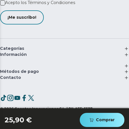
Acepto los
Términos y Condiciones
¡Me suscribo!
Categorías
Información
Métodos de pago
Contacto
©
2026
Cecotec Innovaciones S.L. | RII-AEE: 5537
25,90 €
Comprar