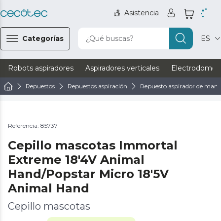
Asistencia
Categorías
¿Qué buscas?
ES
Robots aspiradores
Aspiradores verticales
Electrodomést
Repuestos
Repuestos aspiración
Repuesto aspirador de man
Referencia: 85737
Cepillo mascotas Immortal
Extreme 18'4V Animal
Hand/Popstar Micro 18'5V
Animal Hand
Cepillo mascotas