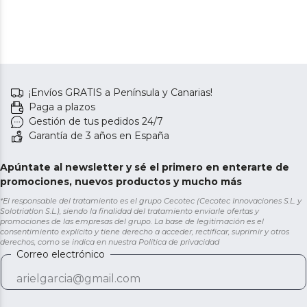
¡Envíos GRATIS a Península y Canarias!
Paga a plazos
Gestión de tus pedidos 24/7
Garantía de 3 años en España
Apúntate al newsletter y sé el primero en enterarte de
promociones, nuevos productos y mucho más
*El responsable del tratamiento es el grupo Cecotec (Cecotec Innovaciones S.L. y
Solotriatlon S.L.), siendo la finalidad del tratamiento enviarle ofertas y
promociones de las empresas del grupo. La base de legitimación es el
consentimiento explícito y tiene derecho a acceder, rectificar, suprimir y otros
derechos, como se indica en nuestra
Política de privacidad
Correo electrónico