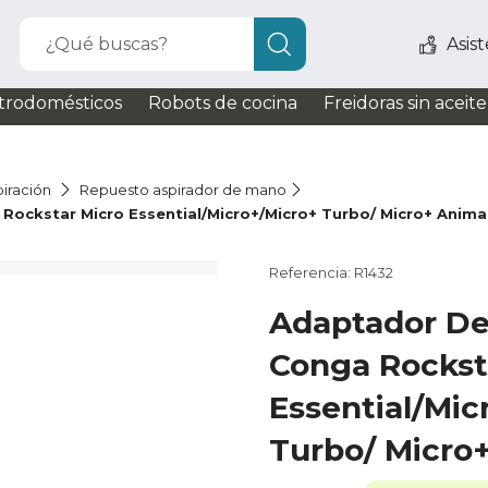
¿Qué buscas?
Asis
trodomésticos
Robots de cocina
Freidoras sin aceite
iración
Repuesto aspirador de mano
Rockstar Micro Essential/Micro+/Micro+ Turbo/ Micro+ Anima
Referencia: R1432
Adaptador De
Conga Rockst
Essential/Mic
Turbo/ Micro