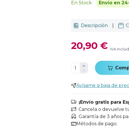
En Stock
Envío en 24
Descripción
|
C
20,90 €
IVA inclui
Comp
Avísame si baja de prec
¡Envío gratis para E
Cancela o devuelve t
Garantía de 3 años pa
Métodos de pago.