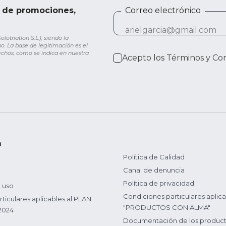
e de promociones,
Correo electrónico
otriatlon S.L.), siendo la
o. La base de legitimación es el
rechos, como se indica en nuestra
Acepto los
Términos y Co
n
Política de Calidad
Canal de denuncia
Política de privacidad
 uso
Condiciones particulares aplica
ticulares aplicables al PLAN
"PRODUCTOS CON ALMA"
2024
Documentación de los produc