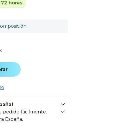
-72 horas.
omposición
do
rar
io
spaña!
u pedido fácilmente.
ra España.