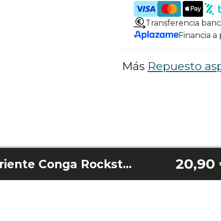
Transferencia banc
Financia a
Más
Repuesto as
20,90
Adaptador De Corriente Conga Rockstar Micro Essential/Micro+/Micro+ Turbo/ Micro+ Animal