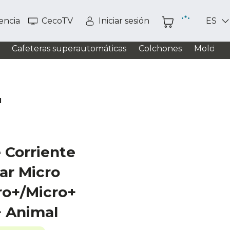
tencia
CecoTV
Iniciar sesión
ES
Cafeteras superautomáticas
Colchones
Moldead
l
 Corriente
ar Micro
ro+/Micro+
+ Animal