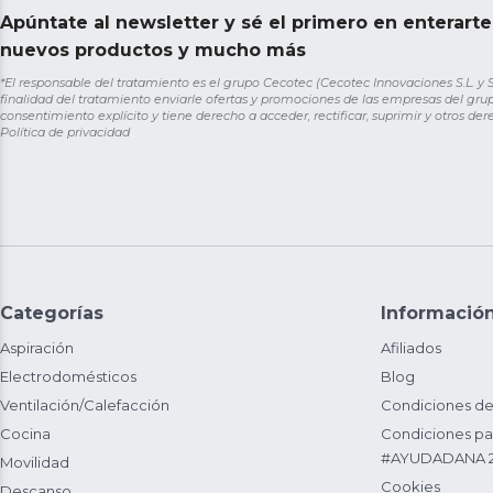
Apúntate al newsletter y sé el primero en enterart
nuevos productos y mucho más
*El responsable del tratamiento es el grupo Cecotec (Cecotec Innovaciones S.L. y Sol
finalidad del tratamiento enviarle ofertas y promociones de las empresas del grup
consentimiento explícito y tiene derecho a acceder, rectificar, suprimir y otros de
Política de privacidad
Categorías
Informació
Aspiración
Afiliados
Electrodomésticos
Blog
Ventilación/Calefacción
Condiciones de
Cocina
Condiciones par
#AYUDADANA 
Movilidad
Cookies
Descanso