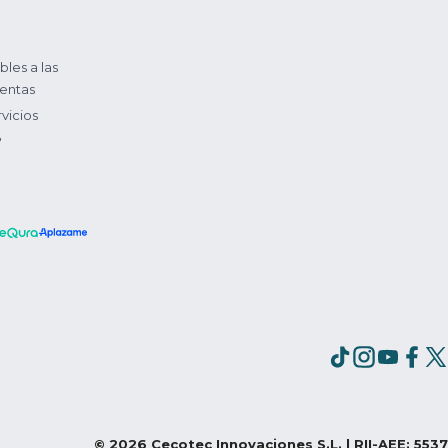
bles a las
entas
vicios
?
©
2026
Cecotec Innovaciones S.L. | RII-AEE: 5537