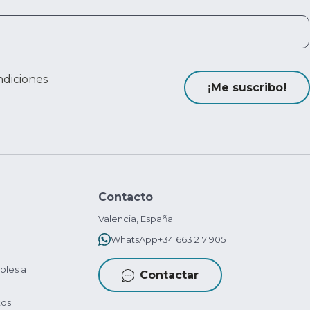
ndiciones
¡Me suscribo!
Contacto
Valencia, España
WhatsApp
+34 663 217 905
bles a
Contactar
tos