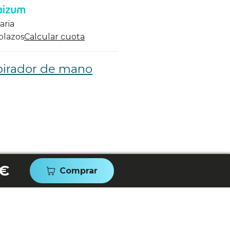
aria
 plazos
Calcular cuota
pirador de mano
 €
Comprar