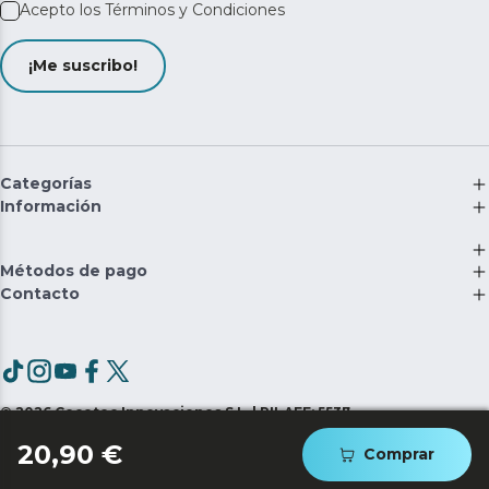
Acepto los
Términos y Condiciones
¡Me suscribo!
Categorías
Información
Métodos de pago
Contacto
©
2026
Cecotec Innovaciones S.L. | RII-AEE: 5537
20,90 €
Comprar