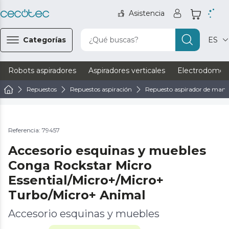
Asistencia
Categorías
¿Qué buscas?
ES
Robots aspiradores
Aspiradores verticales
Electrodomést
Repuestos
Repuestos aspiración
Repuesto aspirador de man
Referencia: 79457
Accesorio esquinas y muebles
Conga Rockstar Micro
Essential/Micro+/Micro+
Turbo/Micro+ Animal
Accesorio esquinas y muebles