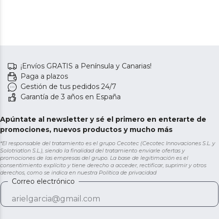
¡Envíos GRATIS a Península y Canarias!
Paga a plazos
Gestión de tus pedidos 24/7
Garantía de 3 años en España
Apúntate al newsletter y sé el primero en enterarte de
promociones, nuevos productos y mucho más
*El responsable del tratamiento es el grupo Cecotec (Cecotec Innovaciones S.L. y
Solotriatlon S.L.), siendo la finalidad del tratamiento enviarle ofertas y
promociones de las empresas del grupo. La base de legitimación es el
consentimiento explícito y tiene derecho a acceder, rectificar, suprimir y otros
derechos, como se indica en nuestra
Política de privacidad
Correo electrónico