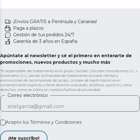
¡Envíos GRATIS a Península y Canarias!
Paga a plazos
Gestión de tus pedidos 24/7
Garantía de 3 años en España
Apúntate al newsletter y sé el primero en enterarte de
promociones, nuevos productos y mucho más
*El responsable del tratamiento es el grupo Cecotec (Cecotec Innovaciones S.L. y
Solotriatlon S.L.), siendo la finalidad del tratamiento enviarle ofertas y
promociones de las empresas del grupo. La base de legitimación es el
consentimiento explícito y tiene derecho a acceder, rectificar, suprimir y otros
derechos, como se indica en nuestra
Política de privacidad
Correo electrónico
Acepto los
Términos y Condiciones
¡Me suscribo!