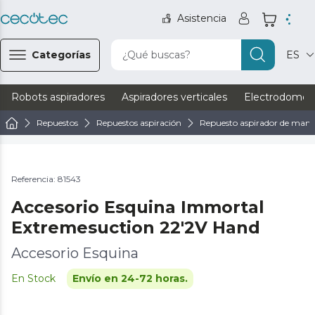
Asistencia
Categorías
¿Qué buscas?
ES
Robots aspiradores
Aspiradores verticales
Electrodomést
Repuestos
Repuestos aspiración
Repuesto aspirador de man
Referencia: 81543
Accesorio Esquina Immortal
Extremesuction 22'2V Hand
Accesorio Esquina
En Stock
Envío en 24-72 horas.