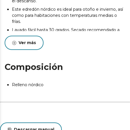
el descanso.
Este edredón nórdico es ideal para otoño e invierno, así
como para habitaciones con temperaturas medias o
frías.
Lavado fácil hasta 30 grados. Secado recomendado a
baja temperatura.
Ver más
Fabricado en España, cuenta con certificado Oekotex,
que garantiza su fabricación sin sustancias nocivas.
Composición
Relleno nórdico
Descargar manual