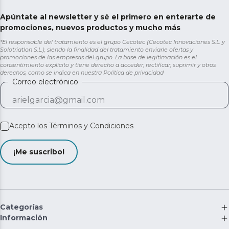
Apúntate al newsletter y sé el primero en enterarte de
promociones, nuevos productos y mucho más
*El responsable del tratamiento es el grupo Cecotec (Cecotec Innovaciones S.L. y
Solotriatlon S.L.), siendo la finalidad del tratamiento enviarle ofertas y
promociones de las empresas del grupo. La base de legitimación es el
consentimiento explícito y tiene derecho a acceder, rectificar, suprimir y otros
derechos, como se indica en nuestra
Política de privacidad
Correo electrónico
Acepto los
Términos y Condiciones
¡Me suscribo!
Categorías
Información