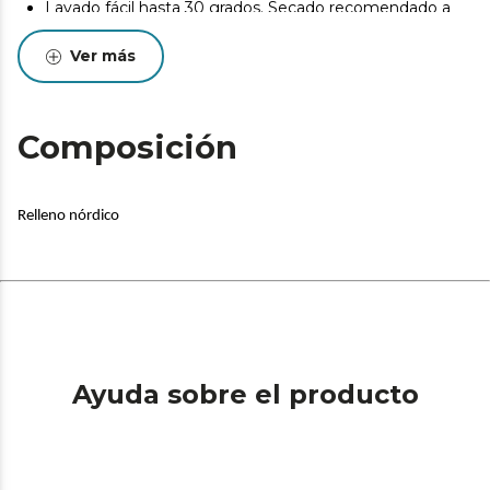
Lavado fácil hasta 30 grados. Secado recomendado a
baja temperatura.
Ver más
Fabricado en España, cuenta con certificado Oekotex,
que garantiza su fabricación sin sustancias nocivas.
Composición
Relleno nórdico
Ayuda sobre el producto