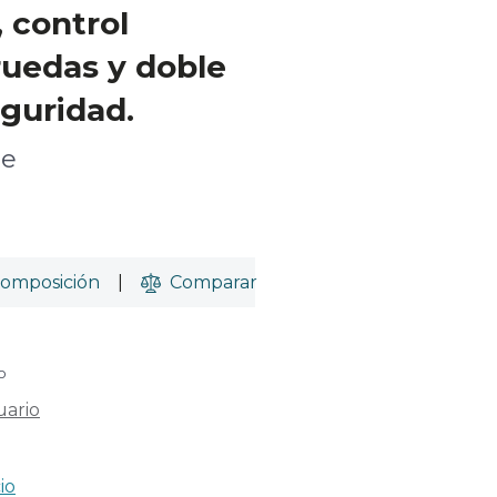
 control
 ruedas y doble
guridad.
te
omposición
|
Comparar
o
uario
io