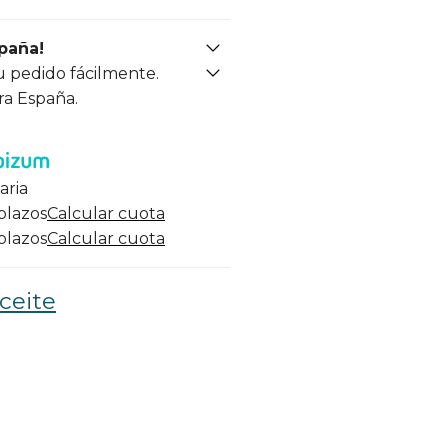
spaña!
u pedido fácilmente.
ra España.
aria
 plazos
Calcular cuota
 plazos
Calcular cuota
ceite