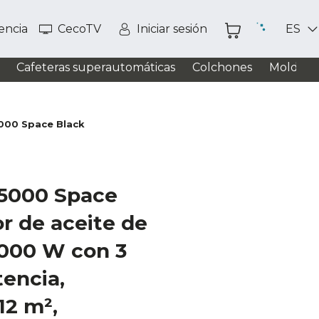
tencia
CecoTV
Iniciar sesión
ES
Cafeteras superautomáticas
Colchones
Moldead
000 Space Black
5000 Space
r de aceite de
1000 W con 3
tencia,
12 m²,