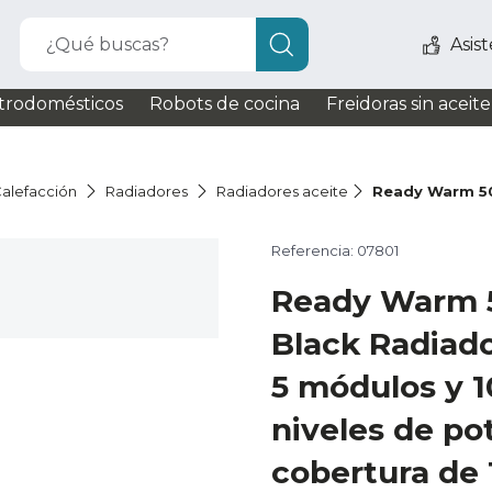
¿Qué buscas?
Asis
trodomésticos
Robots de cocina
Freidoras sin aceite
alefacción
Radiadores
Radiadores aceite
Ready Warm 5
Referencia: 07801
Ready Warm 
Black Radiado
5 módulos y 
niveles de po
cobertura de 