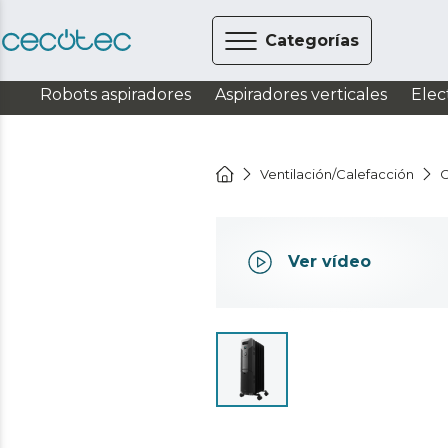
Categorías
Robots aspiradores
Aspiradores verticales
Elec
Ventilación/Calefacción
C
Ver vídeo