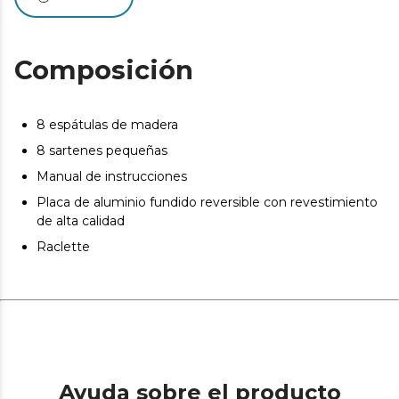
Superficie mixta: dispone de una superficie de grill y
plancha reversible para cocinar desde carne y verduras
hasta huevos, marisco y pescado, ofreciendo una
experiencia culinaria completa.
Composición
Ideal para hasta 8 personas: la raclette es perfecta para
reunirse con la familia y amigos y disfrutar de una
comida creativa con tus ingredientes favoritos.
8 espátulas de madera
8 sartenes pequeñas
Manual de instrucciones
Placa de aluminio fundido reversible con revestimiento
de alta calidad
Raclette
Ayuda sobre el producto