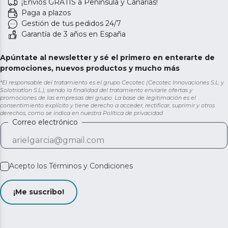
¡Envíos GRATIS a Península y Canarias!
Paga a plazos
Gestión de tus pedidos 24/7
Garantía de 3 años en España
Apúntate al newsletter y sé el primero en enterarte de
promociones, nuevos productos y mucho más
*El responsable del tratamiento es el grupo Cecotec (Cecotec Innovaciones S.L. y
Solotriatlon S.L.), siendo la finalidad del tratamiento enviarle ofertas y
promociones de las empresas del grupo. La base de legitimación es el
consentimiento explícito y tiene derecho a acceder, rectificar, suprimir y otros
derechos, como se indica en nuestra
Política de privacidad
Correo electrónico
Acepto los
Términos y Condiciones
¡Me suscribo!