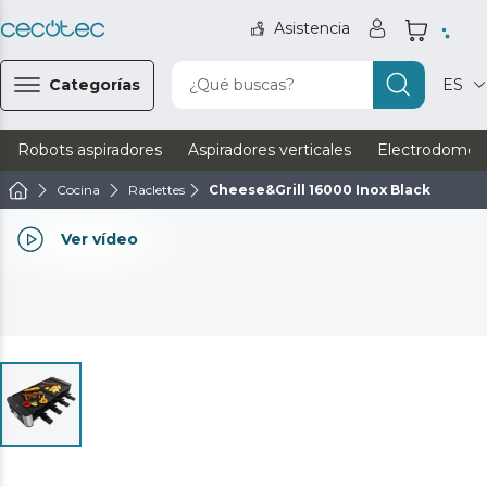
Asistencia
Categorías
¿Qué buscas?
ES
Robots aspiradores
Aspiradores verticales
Electrodomést
Cocina
Raclettes
Cheese&Grill 16000 Inox Black
Ver vídeo