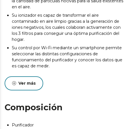
la cantidad de partículas nocivas para la salud existentes
en el aire.
Su ionizador es capaz de transformar el aire
contaminado en aire limpio gracias a la generación de
iones negativos, los cuales colaboran activamente con
los 3 filtros para conseguir una óptima purificación del
hogar.
Su control por Wi-Fi mediante un smartphone permite
seleccionar las distintas configuraciones de
funcionamiento del purificador y conocer los datos que
es capaz de medir.
Su gran volumen de cobertura de 50 m3 convierte a
este purificador en el mejor aliado para eliminar las
Ver más
partículas nocivas del aire de una habitación o de un
pequeño cuarto de estar.
El purificador cuenta con sensor PM 2,5, un sensor de
Composición
concentración de partículas contaminantes y
perjudiciales para la salud, principalmente de emisiones
industriales. Con la información obtenida gracias a este
sensor, el purificador muestra la calidad del aire
Purificador