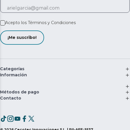
Acepto los
Términos y Condiciones
¡Me suscribo!
Categorías
Información
Métodos de pago
Contacto
©
2026
Cecotec Innovaciones S.L. | RII-AEE: 5537