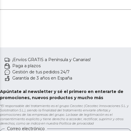
bajo consumo eléctrico.
El purificador tan solo emite 62 decibelios, por lo que su
funcionamiento es totalmente silencioso, aún más en
su modo Noche.
¡Envíos GRATIS a Península y Canarias!
Paga a plazos
Gestión de tus pedidos 24/7
Garantía de 3 años en España
Apúntate al newsletter y sé el primero en enterarte de
promociones, nuevos productos y mucho más
*El responsable del tratamiento es el grupo Cecotec (Cecotec Innovaciones S.L. y
Solotriatlon S.L.), siendo la finalidad del tratamiento enviarle ofertas y
promociones de las empresas del grupo. La base de legitimación es el
consentimiento explícito y tiene derecho a acceder, rectificar, suprimir y otros
derechos, como se indica en nuestra
Política de privacidad
Correo electrónico