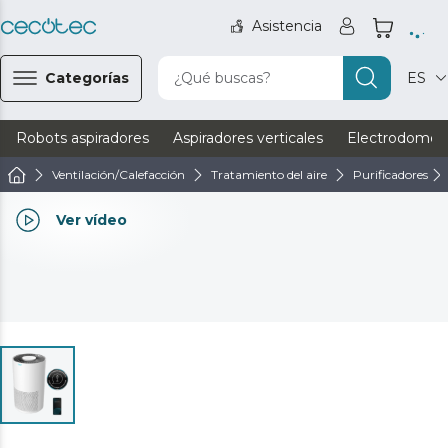
Asistencia
Categorías
¿Qué buscas?
ES
Robots aspiradores
Aspiradores verticales
Electrodomést
Ventilación/Calefacción
Tratamiento del aire
Purificadores
Ver vídeo