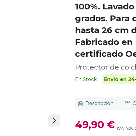
100%. Lavado 
grados. Para 
hasta 26 cm d
Fabricado en
certificado O
Protector de col
En Stock
Envío en 24
Descripción
|
C
49,90 €
IVA inclu