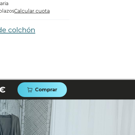
aria
 plazos
Calcular cuota
de colchón
 €
Comprar