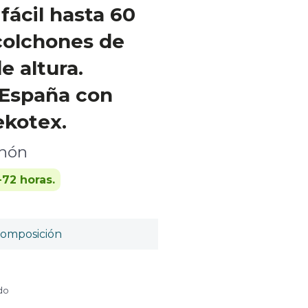
fácil hasta 60
colchones de
e altura.
 España con
ekotex.
chón
-72 horas.
omposición
ido