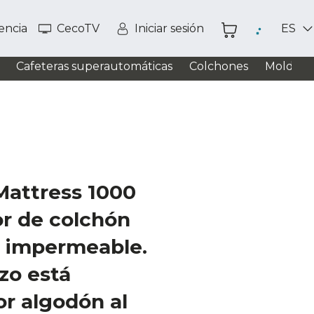
tencia
CecoTV
Iniciar sesión
ES
Cafeteras superautomáticas
Colchones
Moldead
Mattress 1000
or de colchón
e impermeable.
izo está
r algodón al