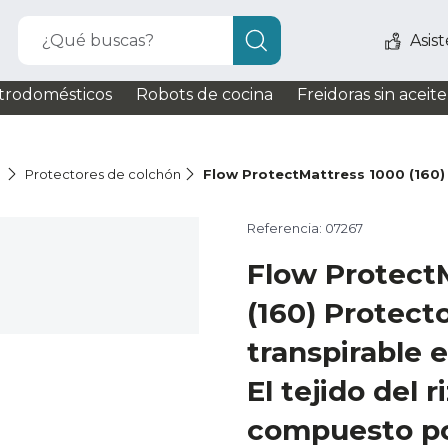
¿Qué buscas?
Asis
trodomésticos
Robots de cocina
Freidoras sin aceite
Protectores de colchón
Flow ProtectMattress 1000 (160)
Referencia: 07267
Flow Protect
(160) Protect
transpirable 
El tejido del r
compuesto po