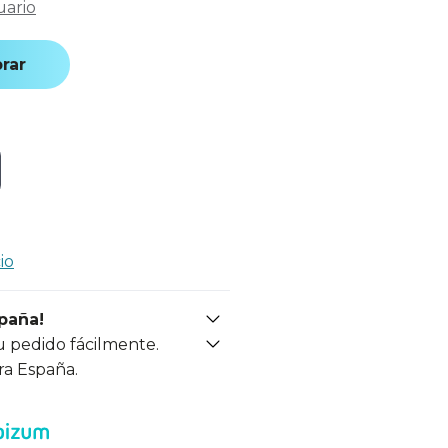
uario
rar
io
spaña!
u pedido fácilmente.
ra España.