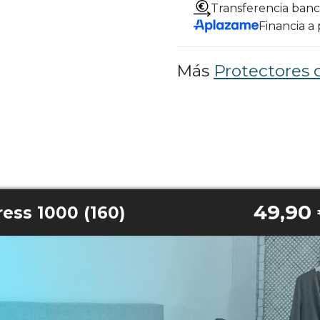
Transferencia banc
Financia a
Más
Protectores 
49,90
ess 1000 (160)