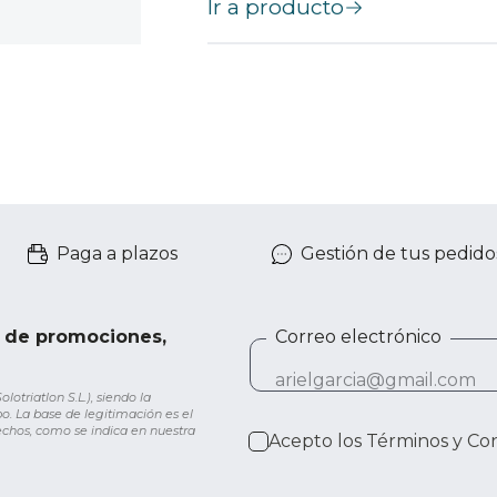
Ir a producto
Paga a plazos
Gestión de tus pedido
e de promociones,
Correo electrónico
otriatlon S.L.), siendo la
o. La base de legitimación es el
rechos, como se indica en nuestra
Acepto los
Términos y Co