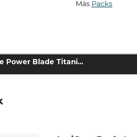
Más
Packs
Pack PrecisionCare Power Blade Titanium + IoniCare RockStar Ion Touch
k