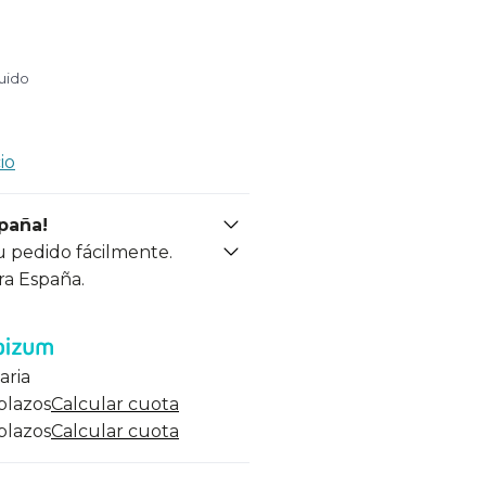
luido
io
spaña!
u pedido fácilmente.
ra España.
aria
 plazos
Calcular cuota
 plazos
Calcular cuota