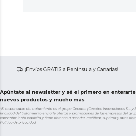
¡Envíos GRATIS a Península y Canarias!
Apúntate al newsletter y sé el primero en enterart
nuevos productos y mucho más
*El responsable del tratamiento es el grupo Cecotec (Cecotec Innovaciones S.L. y Sol
finalidad del tratamiento enviarle ofertas y promociones de las empresas del grup
consentimiento explícito y tiene derecho a acceder, rectificar, suprimir y otros de
Política de privacidad