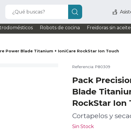
¿Qué buscas?
Asis
trodomésticos
Robots de cocina
Freidoras sin aceite
re Power Blade Titanium + IoniCare RockStar Ion Touch
Referencia: P80309
Pack Precisi
Blade Titaniu
RockStar Ion
Cortapelos y seca
Sin Stock