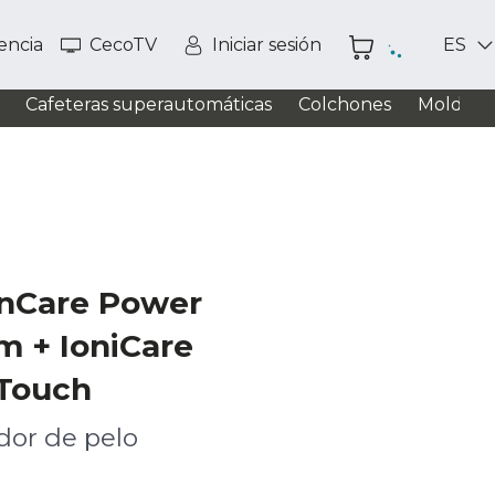
tencia
CecoTV
Iniciar sesión
ES
Cafeteras superautomáticas
Colchones
Moldead
onCare Power
m + IoniCare
 Touch
dor de pelo