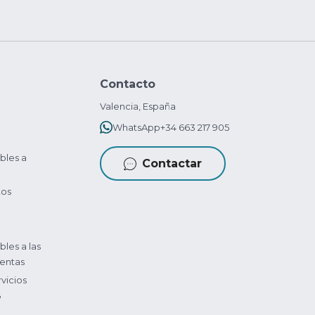
Contacto
Valencia, España
WhatsApp
+34 663 217 905
bles a
Contactar
tos
bles a las
entas
vicios
?