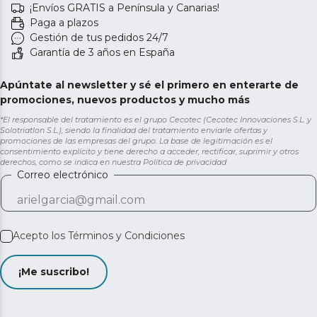
¡Envíos GRATIS a Península y Canarias!
Paga a plazos
Gestión de tus pedidos 24/7
Garantía de 3 años en España
Apúntate al newsletter y sé el primero en enterarte de
promociones, nuevos productos y mucho más
*El responsable del tratamiento es el grupo Cecotec (Cecotec Innovaciones S.L. y
Solotriatlon S.L.), siendo la finalidad del tratamiento enviarle ofertas y
promociones de las empresas del grupo. La base de legitimación es el
consentimiento explícito y tiene derecho a acceder, rectificar, suprimir y otros
derechos, como se indica en nuestra
Política de privacidad
Correo electrónico
Acepto los
Términos y Condiciones
¡Me suscribo!