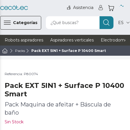
Asistencia
Categorías
¿Qué buscas?
ES
Robots aspiradores
Aspiradores verticales
Electrodomést
Packs
Pack EXT 5IN1 + Surface P 10400 Smart
Referencia: P80074
Pack EXT 5IN1 + Surface P 10400
Smart
Pack Maquina de afeitar + Báscula de
baño
Sin Stock