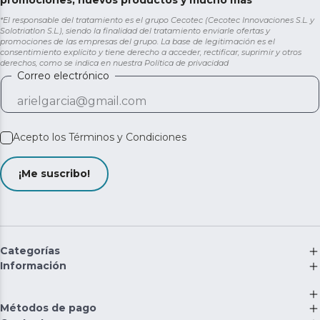
promociones, nuevos productos y mucho más
*El responsable del tratamiento es el grupo Cecotec (Cecotec Innovaciones S.L. y
Solotriatlon S.L.), siendo la finalidad del tratamiento enviarle ofertas y
promociones de las empresas del grupo. La base de legitimación es el
consentimiento explícito y tiene derecho a acceder, rectificar, suprimir y otros
derechos, como se indica en nuestra
Política de privacidad
Correo electrónico
Acepto los
Términos y Condiciones
¡Me suscribo!
Categorías
Información
Métodos de pago