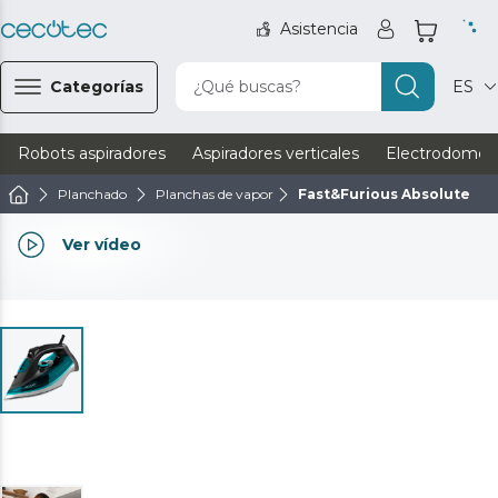
Asistencia
Categorías
¿Qué buscas?
ES
Robots aspiradores
Aspiradores verticales
Electrodomést
Planchado
Planchas de vapor
Fast&Furious Absolute
Ver vídeo