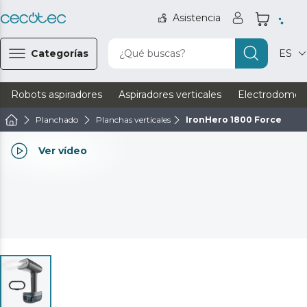
Asistencia
Categorías
¿Qué buscas?
ES
Robots aspiradores
Aspiradores verticales
Electrodomést
Planchado
Planchas verticales
IronHero 1800 Force
Ver vídeo