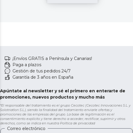
¡Envíos GRATIS a Península y Canarias!
Paga a plazos
Gestión de tus pedidos 24/7
Garantía de 3 años en España
Apúntate al newsletter y sé el primero en enterarte de
promociones, nuevos productos y mucho más
*El responsable del tratamiento es el grupo Cecotec (Cecotec Innovaciones S.L. y
Solotriatlon S.L.), siendo la finalidad del tratamiento enviarle ofertas y
promociones de las empresas del grupo. La base de legitimación es el
consentimiento explícito y tiene derecho a acceder, rectificar, suprimir y otros
derechos, como se indica en nuestra
Política de privacidad
Correo electrónico