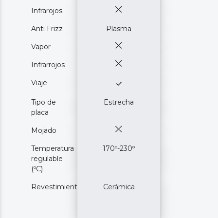
Infrarojos
Anti Frizz
Plasma
Vapor
Infrarrojos
Viaje
Tipo de
Estrecha
placa
Mojado
Temperatura
170º-230º
regulable
(ºC)
Revestimiento
Cerámica