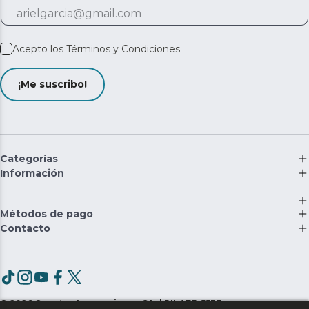
Acepto los
Términos y Condiciones
¡Me suscribo!
Categorías
Información
Métodos de pago
Contacto
©
2026
Cecotec Innovaciones S.L. | RII-AEE: 5537