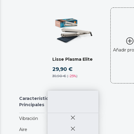
Añadir pr
Lisse Plasma Elite
29,90 €
39,90 €
(
-
25%
)
Características
Principales
Vibración
Aire