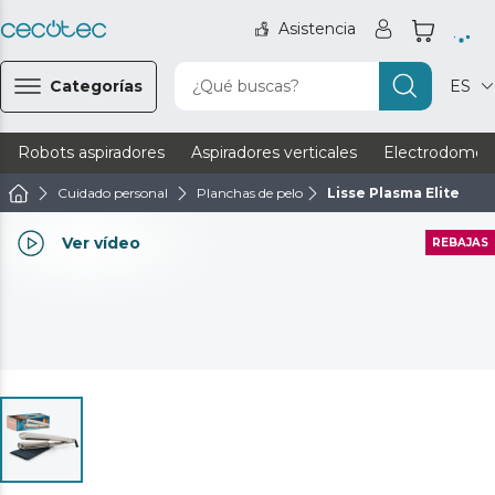
Asistencia
Categorías
¿Qué buscas?
ES
Robots aspiradores
Aspiradores verticales
Electrodomést
Cuidado personal
Planchas de pelo
Lisse Plasma Elite
Ver vídeo
REBAJAS