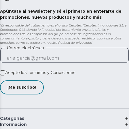
Apúntate al newsletter y sé el primero en enterarte de
promociones, nuevos productos y mucho más
*El responsable del tratamiento es el grupo Cecotec (Cecotec Innovaciones S.L. y
Solotriatlon S.L.), siendo la finalidad del tratamiento enviarle ofertas y
promociones de las empresas del grupo. La base de legitimación es el
consentimiento explícito y tiene derecho a acceder, rectificar, suprimir y otros
derechos, como se indica en nuestra
Política de privacidad
Correo electrónico
Acepto los
Términos y Condiciones
¡Me suscribo!
Categorías
Información