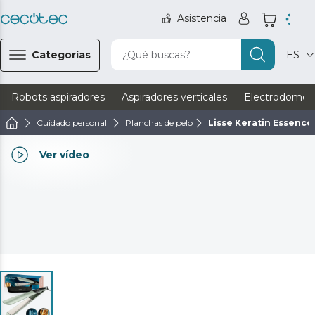
Asistencia
Categorías
¿Qué buscas?
ES
Robots aspiradores
Aspiradores verticales
Electrodomést
Cuidado personal
Planchas de pelo
Lisse Keratin Essence
Ver vídeo