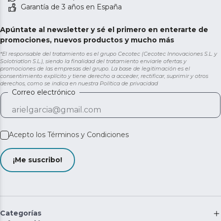
Garantía de 3 años en España
Apúntate al newsletter y sé el primero en enterarte de
promociones, nuevos productos y mucho más
*El responsable del tratamiento es el grupo Cecotec (Cecotec Innovaciones S.L. y
Solotriatlon S.L.), siendo la finalidad del tratamiento enviarle ofertas y
promociones de las empresas del grupo. La base de legitimación es el
consentimiento explícito y tiene derecho a acceder, rectificar, suprimir y otros
derechos, como se indica en nuestra
Política de privacidad
Correo electrónico
Acepto los
Términos y Condiciones
¡Me suscribo!
Categorías