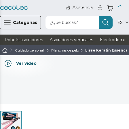
Asistencia
Categorías
¿Qué buscas?
ES
Robots aspiradores
Aspiradores verticales
Electrodomést
Cuidado personal
Planchas de pelo
Lisse Keratin Essence
Ver vídeo