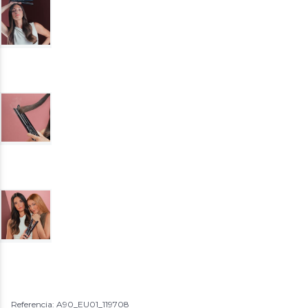
Referencia: A90_EU01_119708