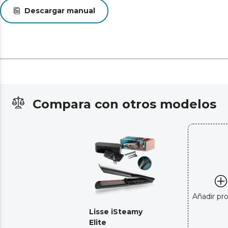
elegante.
Descargar manual
Compara con otros modelos
Añadir pr
Lisse iSteamy
Elite