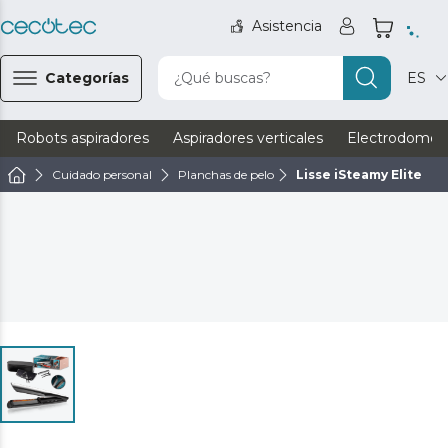
Asistencia
Categorías
¿Qué buscas?
ES
Robots aspiradores
Aspiradores verticales
Electrodomést
Cuidado personal
Planchas de pelo
Lisse iSteamy Elite