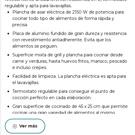
regulable y apta para lavavajillas.
Plancha de asar eléctrica de 2150 W de potencia para
cocinar todo tipo de alimentos de forma rápida y
precisa.
Placa de aluminio fundido de gran dureza y resistencia
con revestimiento antiadherente. Evita que los
alimentos se peguen.
Superficie mixta de grill y plancha para cocinar desde
carne y verduras, hasta huevos fritos, marisco, pescado
e incluso crepes.
Facilidad de limpieza. La plancha eléctrica es apta para
el lavavajillas.
Termostato regulable para conseguir el punto de
cocción perfecto en cada elaboración.
Gran superficie de cocinado de 45 x 25 cm que permite
cocinar una gran variedad de alimentos al mismo
tiempo.
Ver más
Revestimiento ecológico, libre de PFOA y PTFE.