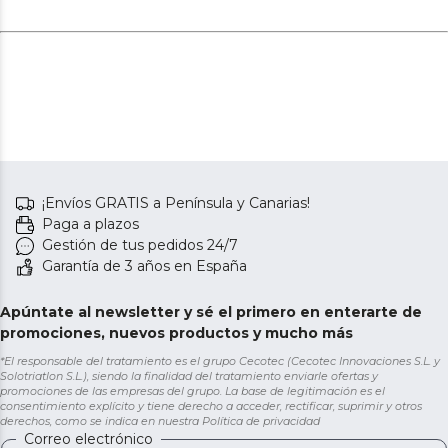
¡Envíos GRATIS a Península y Canarias!
Paga a plazos
Gestión de tus pedidos 24/7
Garantía de 3 años en España
Apúntate al newsletter y sé el primero en enterarte de
promociones, nuevos productos y mucho más
*El responsable del tratamiento es el grupo Cecotec (Cecotec Innovaciones S.L. y
Solotriatlon S.L.), siendo la finalidad del tratamiento enviarle ofertas y
promociones de las empresas del grupo. La base de legitimación es el
consentimiento explícito y tiene derecho a acceder, rectificar, suprimir y otros
derechos, como se indica en nuestra
Política de privacidad
Correo electrónico