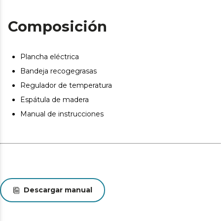
Incluye una bandeja recogegrasas, apta para el
lavavajillas, para un uso más cómodo y limpio.
Composición
Diseñado para cocinar directamente en la mesa o
utilizarla como bandeja para mantener los alimentos
calientes durante más tiempo.
Plancha eléctrica
Incluye una espátula de madera.
Bandeja recogegrasas
Asas de tacto frío para un manejo más cómodo.
Regulador de temperatura
Espátula de madera
Manual de instrucciones
Descargar manual