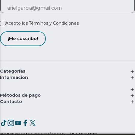
Acepto los
Términos y Condiciones
¡Me suscribo!
Categorías
Información
Métodos de pago
Contacto
©
2026
Cecotec Innovaciones S.L. | RII-AEE: 5537