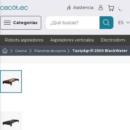
Asistencia
Categorías
¿Qué buscas?
ES
Robots aspiradores
Aspiradores verticales
Electrodomést
Cocina
Planchas de cocina
Tasty&grill 2500 BlackWater M