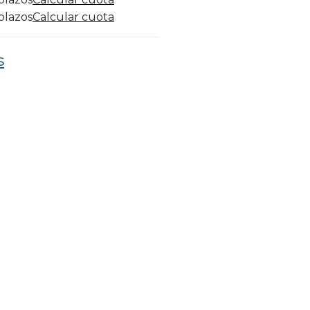
 plazos
Calcular cuota
s