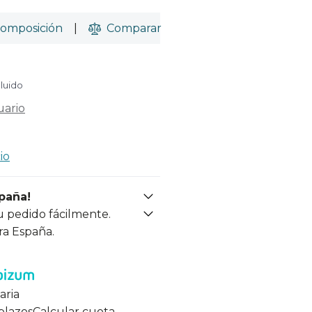
omposición
|
Comparar
cluido
uario
io
spaña!
u pedido fácilmente.
ra España.
aria
 plazos
Calcular cuota