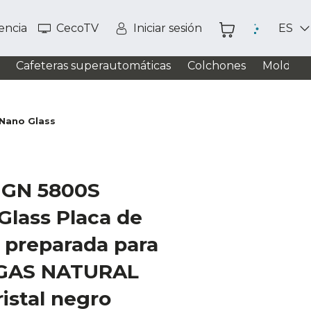
tencia
CecoTV
Iniciar sesión
ES
Cafeteras superautomáticas
Colchones
Moldead
 Nano Glass
 GN 5800S
Glass Placa de
, preparada para
a GAS NATURAL
istal negro