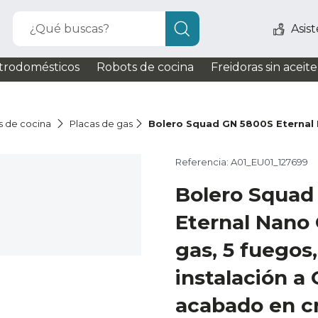
¿Qué buscas?
Asis
trodomésticos
Robots de cocina
Freidoras sin aceite
s de cocina
Placas de gas
Bolero Squad GN 5800S Eternal
Referencia: A01_EU01_127699
Bolero Squad
Eternal Nano 
gas, 5 fuegos
instalación 
acabado en cr