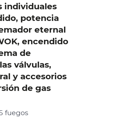
s individuales
dido, potencia
uemador eternal
WOK, encendido
stema de
as válvulas,
ral y accesorios
rsión de gas
5 fuegos