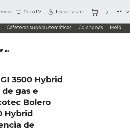
tencia
CecoTV
Iniciar sesión
ES
Cafeteras superautomáticas
Colchones
Moldead
lFlex
GI 3500 Hybrid
a de gas e
cotec Bolero
0 Hybrid
tencia de