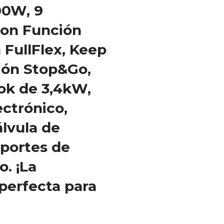
00W, 9
con Función
 FullFlex, Keep
ón Stop&Go,
k de 3,4kW,
ctrónico,
lvula de
oportes de
o. ¡La
perfecta para