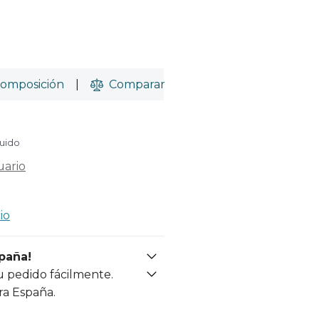
omposición
|
Comparar
luido
uario
io
spaña!
u pedido fácilmente.
ra España.