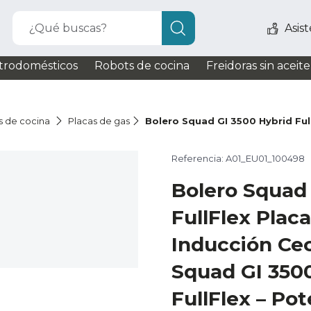
¿Qué buscas?
Asis
trodomésticos
Robots de cocina
Freidoras sin aceite
s de cocina
Placas de gas
Bolero Squad GI 3500 Hybrid Ful
Referencia: A01_EU01_100498
Bolero Squad 
FullFlex Plac
Inducción Ce
Squad GI 350
FullFlex – Po