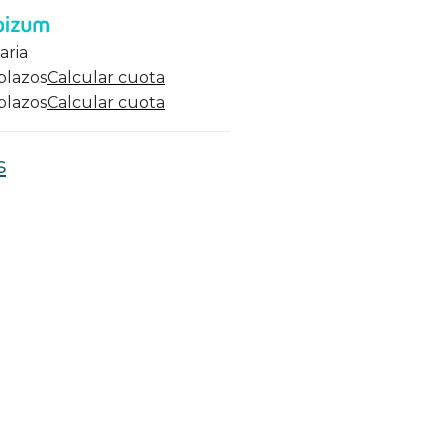
aria
 plazos
Calcular cuota
 plazos
Calcular cuota
s