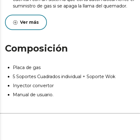
suministro de gas si se apaga la llama del quemador.
Accesorio para la conversión a GLP. La placa viene
preparada para su instalación a gas natural pero puede
Ver más
ser adaptada gracias a la inclusión de inyectores. (Esta
adaptación debe ser realizada por un técnico
especializado).
Composición
Placa de gas
5 Soportes Cuadrados individual + Soporte Wok
Inyector convertor
Manual de usuario.