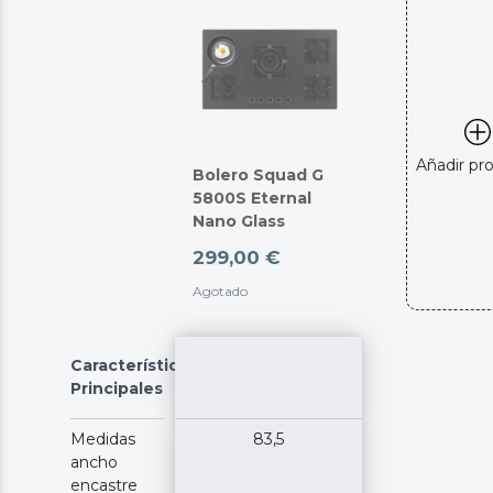
Añadir pr
Bolero Squad G
5800S Eternal
Nano Glass
299,00 €
Agotado
Características
Principales
Medidas
83,5
ancho
encastre