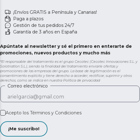
¡Envíos GRATIS a Península y Canarias!
Paga a plazos
Gestión de tus pedidos 24/7
Garantía de 3 años en España
Apúntate al newsletter y sé el primero en enterarte de
promociones, nuevos productos y mucho más
*El responsable del tratamiento es el grupo Cecotec (Cecotec Innovaciones S.L. y
Solotriatlon S.L.), siendo la finalidad del tratamiento enviarle ofertas y
promociones de las empresas del grupo. La base de legitimación es el
consentimiento explícito y tiene derecho a acceder, rectificar, suprimir y otros
derechos, como se indica en nuestra
Política de privacidad
Correo electrónico
Acepto los
Términos y Condiciones
¡Me suscribo!