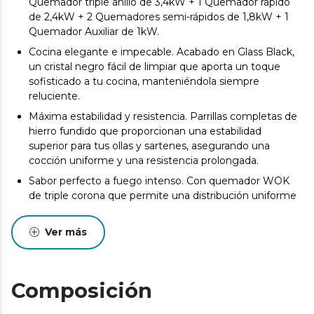
Quemador triple anillo de 3,4kW + 1 Quemador rápido
de 2,4kW + 2 Quemadores semi-rápidos de 1,8kW + 1
Quemador Auxiliar de 1kW.
Cocina elegante e impecable. Acabado en Glass Black,
un cristal negro fácil de limpiar que aporta un toque
sofisticado a tu cocina, manteniéndola siempre
reluciente.
Máxima estabilidad y resistencia. Parrillas completas de
hierro fundido que proporcionan una estabilidad
superior para tus ollas y sartenes, asegurando una
cocción uniforme y una resistencia prolongada.
Sabor perfecto a fuego intenso. Con quemador WOK
de triple corona que permite una distribución uniforme
del calor, ideal para cocinar platos asiáticos y otras
recetas que requieren un calor intenso y uniforme.
Ver más
Olvídate de fósforos y encendedores. Encendido
electrónico para un arranque rápido y seguro con mayor
comodidad y seguridad.
Composición
Cocina con total tranquilidad. Sistema de seguridad en
las válvulas que corta automáticamente el suministro