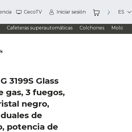
tencia
CecoTV
Iniciar sesión
ES
Cafeteras superautomáticas
Colchones
Moldead
ck
G 3199S Glass
e gas, 3 fuegos,
istal negro,
viduales de
o, potencia de