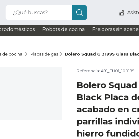
¿Qué buscas?
Asis
trodomésticos
Robots de cocina
Freidoras sin aceite
s de cocina
Placas de gas
Bolero Squad G 3199S Glass Bla
Referencia: A91_EU01_100189
Bolero Squad 
Black Placa d
acabado en cr
parrillas indi
hierro fundid