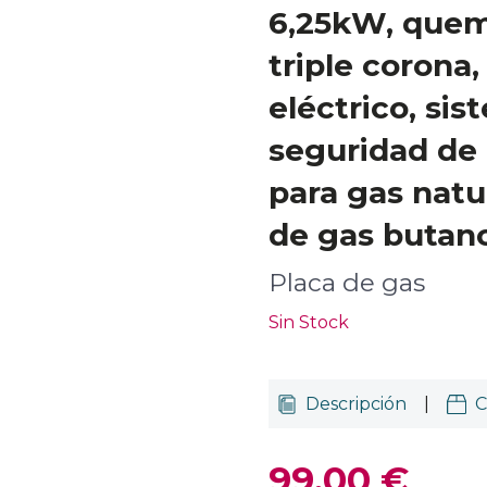
6,25kW, que
triple corona
eléctrico, si
seguridad de l
para gas natu
de gas butano
Placa de gas
Sin Stock
Descripción
|
C
99,00 €