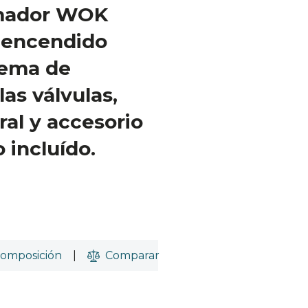
mador WOK
, encendido
stema de
as válvulas,
ral y accesorio
 incluído.
omposición
|
Comparar