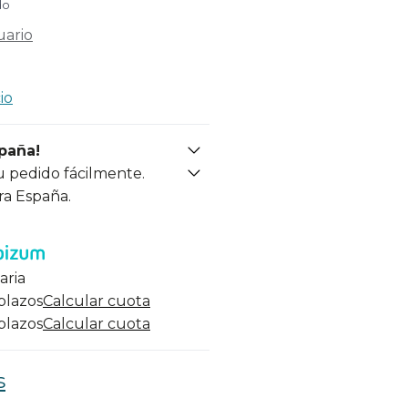
do
uario
io
spaña!
u pedido fácilmente.
ra España.
aria
 plazos
Calcular cuota
 plazos
Calcular cuota
s