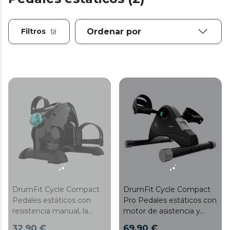
Filtros
DrumFit Cycle Compact
DrumFit Cycle Compact
Pedales estáticos con
Pro Pedales estáticos con
resistencia manual, la
motor de asistencia y
solución ideal para
control remoto. Ejercita
32,90 €
69,90 €