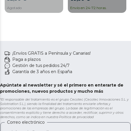
ejercitar piernas o brazos
piernas o brazos. Control
de la manera más
remoto. Motor de
Agotado
Envío en 24-72 horas.
cómoda y práctica gracias
asistencia. Niveles de
a su tamaño ultra
velocidad. Pantalla LED.
reducido y su uso fácil e
Alfombrilla antideslizante.
intuitivo indicado para
usuarios de cualquier
edad y condición.
¡Envíos GRATIS a Península y Canarias!
Paga a plazos
Gestión de tus pedidos 24/7
Garantía de 3 años en España
Apúntate al newsletter y sé el primero en enterarte de
promociones, nuevos productos y mucho más
*El responsable del tratamiento es el grupo Cecotec (Cecotec Innovaciones S.L. y
Solotriatlon S.L.), siendo la finalidad del tratamiento enviarle ofertas y
promociones de las empresas del grupo. La base de legitimación es el
consentimiento explícito y tiene derecho a acceder, rectificar, suprimir y otros
derechos, como se indica en nuestra
Política de privacidad
Correo electrónico