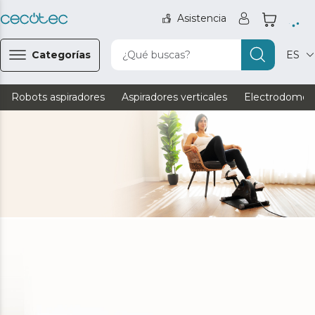
Asistencia
Categorías
¿Qué buscas?
ES
Robots aspiradores
Aspiradores verticales
Electrodomést