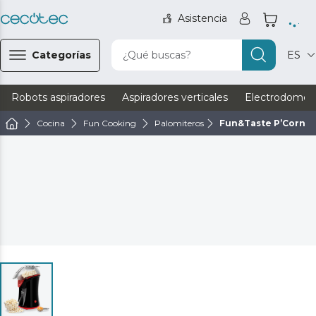
Asistencia
Categorías
¿Qué buscas?
ES
Robots aspiradores
Aspiradores verticales
Electrodomést
Cocina
Fun Cooking
Palomiteros
Fun&Taste P’Corn