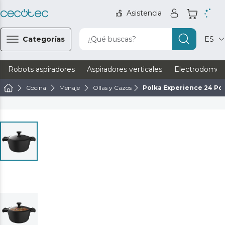
Asistencia
Categorías
¿Qué buscas?
ES
Robots aspiradores
Aspiradores verticales
Electrodomést
Cocina
Menaje
Ollas y Cazos
Polka Experience 24 Pot