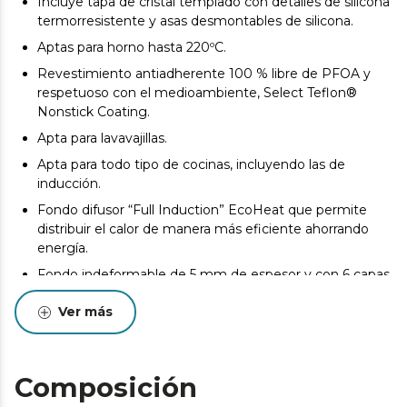
Incluye tapa de cristal templado con detalles de silicona
termorresistente y asas desmontables de silicona.
​​Aptas para horno hasta 220ºC.
Revestimiento antiadherente 100 % libre de PFOA y
respetuoso con el medioambiente, Select Teflon®
Nonstick Coating.
Apta para lavavajillas.
Apta para todo tipo de cocinas, incluyendo las de
inducción.
Fondo difusor “Full Induction” EcoHeat que permite
distribuir el calor de manera más eficiente ahorrando
energía.
Fondo indeformable de 5 mm de espesor y con 6 capas
para una mayor resistencia.
Ver más
Placa de inducción de 182 mm.
Composición