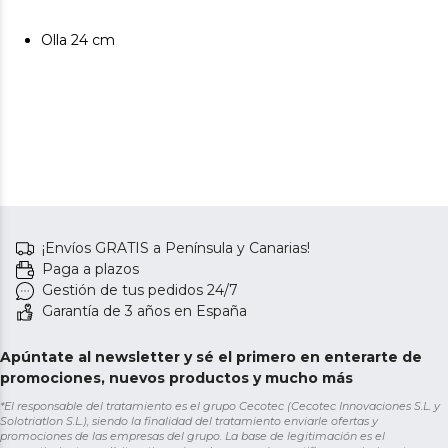
Olla 24 cm
¡Envíos GRATIS a Península y Canarias!
Paga a plazos
Gestión de tus pedidos 24/7
Garantía de 3 años en España
Apúntate al newsletter y sé el primero en enterarte de
promociones, nuevos productos y mucho más
*El responsable del tratamiento es el grupo Cecotec (Cecotec Innovaciones S.L. y
Solotriatlon S.L.), siendo la finalidad del tratamiento enviarle ofertas y
promociones de las empresas del grupo. La base de legitimación es el