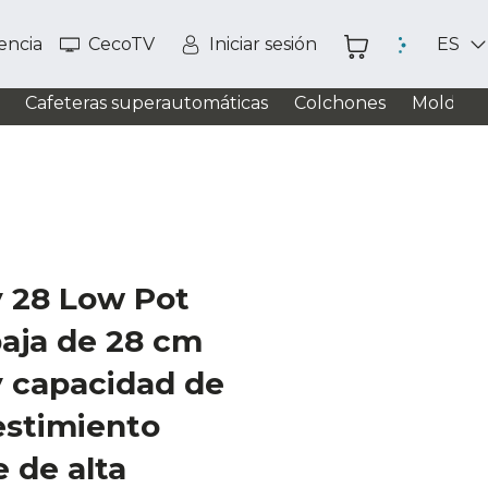
tencia
CecoTV
Iniciar sesión
ES
Cafeteras superautomáticas
Colchones
Moldead
y 28 Low Pot
baja de 28 cm
y capacidad de
estimiento
 de alta