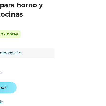
 para horno y
cocinas
-72 horas.
omposición
do
rar
io