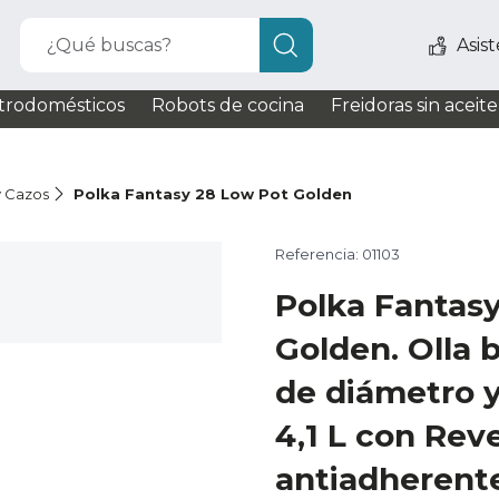
¿Qué buscas?
Asis
trodomésticos
Robots de cocina
Freidoras sin aceite
y Cazos
Polka Fantasy 28 Low Pot Golden
Referencia: 01103
Polka Fantas
Golden. Olla 
de diámetro 
4,1 L con Rev
antiadherente