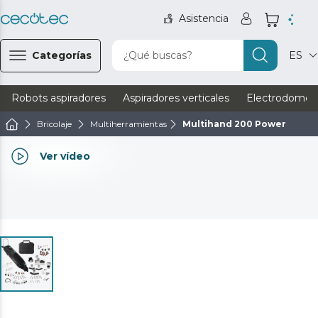
Asistencia
Categorías
¿Qué buscas?
ES
Robots aspiradores
Aspiradores verticales
Electrodomést
Bricolaje
Multiherramientas
Multihand 200 Power
Ver vídeo