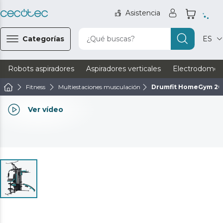
Asistencia
Categorías
¿Qué buscas?
ES
Robots aspiradores
Aspiradores verticales
Electrodomést
Fitness
Multiestaciones musculación
Drumfit HomeGym 20
Ver vídeo