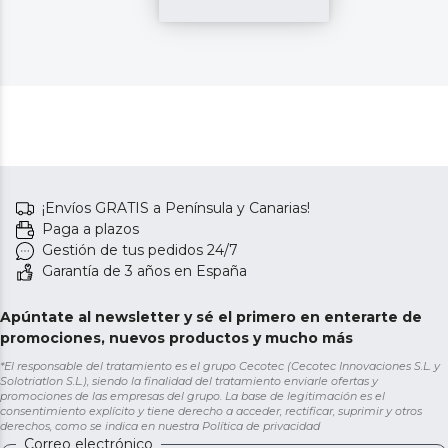
¡Envíos GRATIS a Península y Canarias!
Paga a plazos
Gestión de tus pedidos 24/7
Garantía de 3 años en España
Apúntate al newsletter y sé el primero en enterarte de
promociones, nuevos productos y mucho más
*El responsable del tratamiento es el grupo Cecotec (Cecotec Innovaciones S.L. y
Solotriatlon S.L.), siendo la finalidad del tratamiento enviarle ofertas y
promociones de las empresas del grupo. La base de legitimación es el
consentimiento explícito y tiene derecho a acceder, rectificar, suprimir y otros
derechos, como se indica en nuestra
Política de privacidad
Correo electrónico