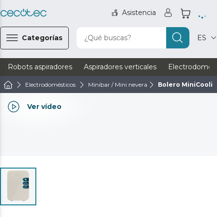
Asistencia
Categorías
¿Qué buscas?
ES
Robots aspiradores
Aspiradores verticales
Electrodomést
Electrodomésticos
Minibar / Mini nevera
Bolero MiniCooli
Ver vídeo