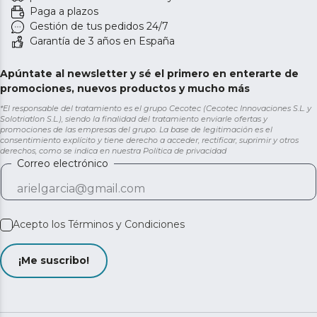
Paga a plazos
Gestión de tus pedidos 24/7
Garantía de 3 años en España
Apúntate al newsletter y sé el primero en enterarte de
promociones, nuevos productos y mucho más
*El responsable del tratamiento es el grupo Cecotec (Cecotec Innovaciones S.L. y
Solotriatlon S.L.), siendo la finalidad del tratamiento enviarle ofertas y
promociones de las empresas del grupo. La base de legitimación es el
consentimiento explícito y tiene derecho a acceder, rectificar, suprimir y otros
derechos, como se indica en nuestra
Política de privacidad
Correo electrónico
Acepto los
Términos y Condiciones
¡Me suscribo!