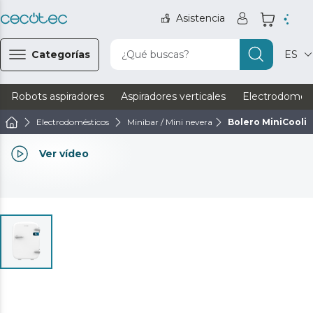
Asistencia
Categorías
¿Qué buscas?
ES
Robots aspiradores
Aspiradores verticales
Electrodomést
Electrodomésticos
Minibar / Mini nevera
Bolero MiniCooli
Ver vídeo