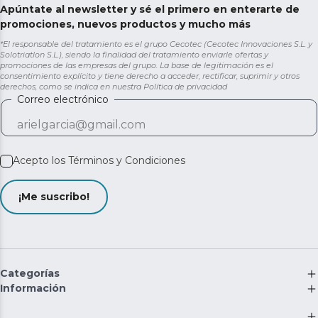
Apúntate al newsletter y sé el primero en enterarte de
promociones, nuevos productos y mucho más
*El responsable del tratamiento es el grupo Cecotec (Cecotec Innovaciones S.L. y
Solotriatlon S.L.), siendo la finalidad del tratamiento enviarle ofertas y
promociones de las empresas del grupo. La base de legitimación es el
consentimiento explícito y tiene derecho a acceder, rectificar, suprimir y otros
derechos, como se indica en nuestra
Política de privacidad
Correo electrónico
Acepto los
Términos y Condiciones
¡Me suscribo!
Categorías
Información