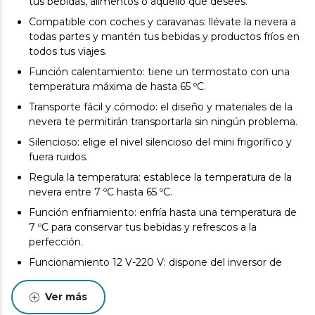
tus bebidas, alimentos o aquello que desees.
Compatible con coches y caravanas: llévate la nevera a
todas partes y mantén tus bebidas y productos fríos en
todos tus viajes.
Función calentamiento: tiene un termostato con una
temperatura máxima de hasta 65 ºC.
Transporte fácil y cómodo: el diseño y materiales de la
nevera te permitirán transportarla sin ningún problema.
Silencioso: elige el nivel silencioso del mini frigorífico y
fuera ruidos.
Regula la temperatura: establece la temperatura de la
nevera entre 7 ºC hasta 65 ºC.
Función enfriamiento: enfría hasta una temperatura de
7 ºC para conservar tus bebidas y refrescos a la
perfección.
Funcionamiento 12 V-220 V: dispone del inversor de
corriente de 12 V a 220 V que cambia el voltaje de
corriente continua a corriente alterna, lo que permite
Ver más
que puedas utilizar la nevera en tu vehículo sin