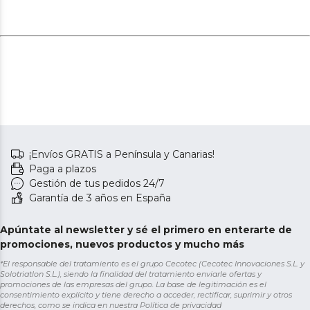
¡Envíos GRATIS a Península y Canarias!
Paga a plazos
Gestión de tus pedidos 24/7
Garantía de 3 años en España
Apúntate al newsletter y sé el primero en enterarte de
promociones, nuevos productos y mucho más
*El responsable del tratamiento es el grupo Cecotec (Cecotec Innovaciones S.L. y
Solotriatlon S.L.), siendo la finalidad del tratamiento enviarle ofertas y
promociones de las empresas del grupo. La base de legitimación es el
consentimiento explícito y tiene derecho a acceder, rectificar, suprimir y otros
derechos, como se indica en nuestra
Política de privacidad