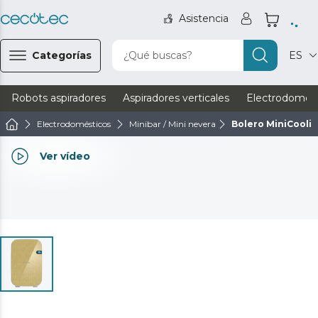
Asistencia
Categorías
¿Qué buscas?
ES
Robots aspiradores
Aspiradores verticales
Electrodomést
Electrodomésticos
Minibar / Mini nevera
Bolero MiniCoolin
Ver vídeo