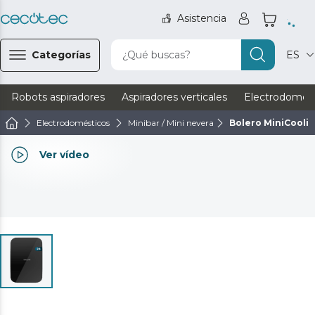
Asistencia
Categorías
¿Qué buscas?
ES
Robots aspiradores
Aspiradores verticales
Electrodomést
Electrodomésticos
Minibar / Mini nevera
Bolero MiniCooli
Ver vídeo