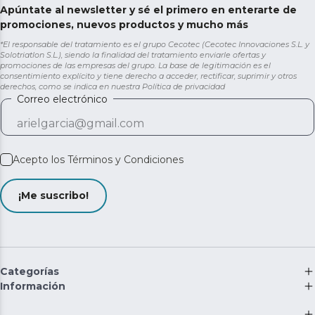
Apúntate al newsletter y sé el primero en enterarte de
promociones, nuevos productos y mucho más
*El responsable del tratamiento es el grupo Cecotec (Cecotec Innovaciones S.L. y
Solotriatlon S.L.), siendo la finalidad del tratamiento enviarle ofertas y
promociones de las empresas del grupo. La base de legitimación es el
consentimiento explícito y tiene derecho a acceder, rectificar, suprimir y otros
derechos, como se indica en nuestra
Política de privacidad
Correo electrónico
Acepto los
Términos y Condiciones
¡Me suscribo!
Categorías
Información