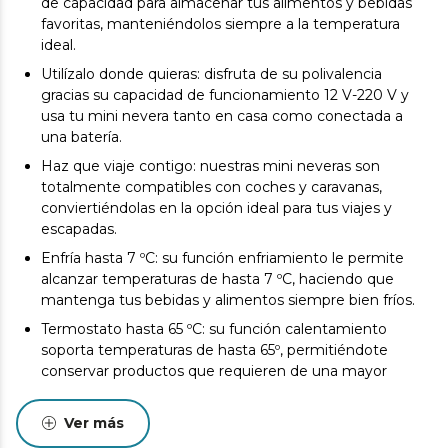
de capacidad para almacenar tus alimentos y bebidas
favoritas, manteniéndolos siempre a la temperatura
ideal.
Utilízalo donde quieras: disfruta de su polivalencia
gracias su capacidad de funcionamiento 12 V-220 V y
usa tu mini nevera tanto en casa como conectada a
una batería.
Haz que viaje contigo: nuestras mini neveras son
totalmente compatibles con coches y caravanas,
conviertiéndolas en la opción ideal para tus viajes y
escapadas.
Enfría hasta 7 ºC: su función enfriamiento le permite
alcanzar temperaturas de hasta 7 ºC, haciendo que
mantenga tus bebidas y alimentos siempre bien fríos.
Termostato hasta 65 ºC: su función calentamiento
soporta temperaturas de hasta 65º, permitiéndote
conservar productos que requieren de una mayor
temperatura.
Siempre a la temperatura ideal: tanto si necesitas
Ver más
refrescar tus bebidas como si necesitas conservar el